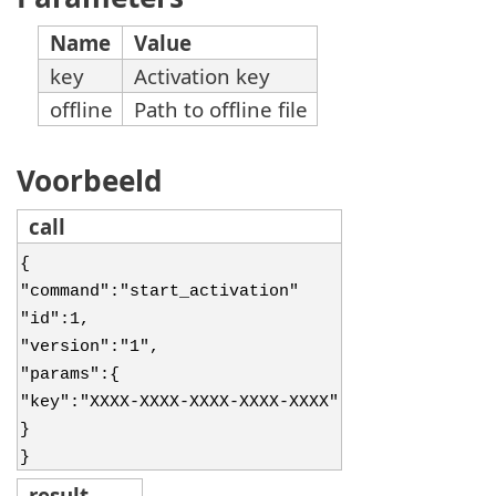
Name
Value
key
Activation key
offline
Path to offline file
Voorbeeld
call
{
"command":"start_activation"
"id":1,
"version":"1",
"params":{
"key":"XXXX-XXXX-XXXX-XXXX-XXXX"
}
}
result