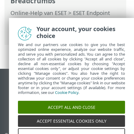
Breadcrumbs
Online-Help van ESET
>
ESET Endpoint
Antivirus
>
Geavanceerde instellingen
>
Beveiliging
>
Beveiliging van e-mailclient
Your account, your cookies
>
Postvakbeveiliging
> Integraties
choice
We and our partners use cookies to give you the best
optimized online experience, analyze our website traffic,
and serve you with personalized ads. You can agree to the
collection of all cookies by clicking "Accept all and close",
decline all non-essential cookies by choosing "Accept
essential cookies only", or adjust your cookie settings by
clicking "Manage cookies". You also have the right to
withdraw your consent or change your cookie preferences
Bureaubladwebsite weergeven
anytime by clicking the "Manage cookies" link in our website
footer or in your account settings (if available). For more
End of Life
information, see our
Cookie Policy
.
ESET Kennisbank
ESET-forum
ACCEPT ALL AND CLOSE
ESET Status Portal
Regionale ondersteuning
ACCEPT ESSENTIAL COOKIES ONLY