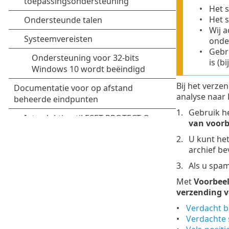
Het 
Het s
Wij a
onde
Gebru
is (
Bij het verz
analyse naar
Gebruik he
van voorb
U kunt het
archief be
Als u spam
Met
Voorbeel
verzending 
Verdacht 
Verdachte 