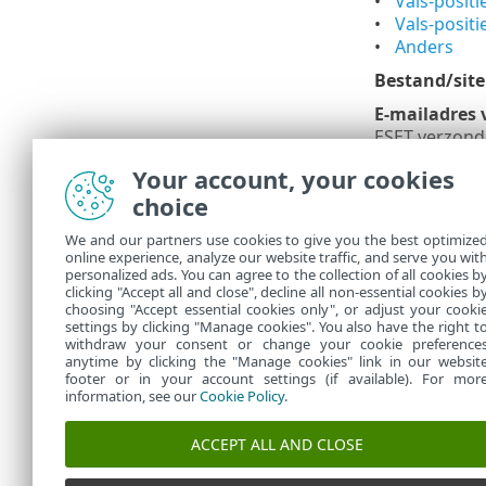
Vals-positie
Vals-posit
Anders
Bestand/site
E-mailadres 
ESET verzonde
invoeren van 
Your account, your cookies
U krijg
choice
tiendui
We and our partners use cookies to give you the best optimize
Als het
online experience, analyze our website traffic, and serve you wit
personalized ads. You can agree to the collection of all cookies b
ESET-u
clicking "Accept all and close", decline all non-essential cookies b
choosing "Accept essential cookies only", or adjust your cooki
settings by clicking "Manage cookies". You also have the right t
withdraw your consent or change your cookie preference
anytime by clicking the "Manage cookies" link in our websit
footer or in your account settings (if available). For mor
information, see our
Cookie Policy
.
ACCEPT ALL AND CLOSE