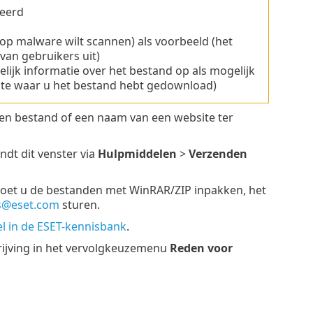
teerd
 op malware wilt scannen) als voorbeeld (het
an gebruikers uit)
ijk informatie over het bestand op als mogelijk
site waar u het bestand hebt gedownload)
en bestand of een naam van een website ter
dt dit venster via
Hulpmiddelen
>
Verzenden
, moet u de bestanden met WinRAR/ZIP inpakken, het
s@eset.com
sturen.
el in de ESET-kennisbank
.
rijving in het vervolgkeuzemenu
Reden voor