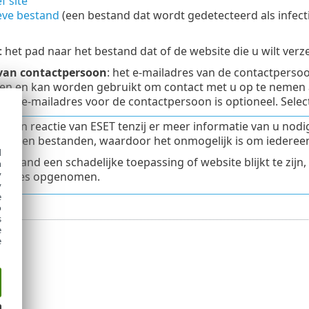
f site
ieve bestand
(een bestand dat wordt gedetecteerd als infecti
: het pad naar het bestand dat of de website die u wilt ver
van contactpersoon
: het e-mailadres van de contactpers
n en kan worden gebruikt om contact met u op te nemen al
een e-mailadres voor de contactpersoon is optioneel. Sele
t geen reactie van ESET tenzij er meer informatie van u nodi
zenden bestanden, waardoor het onmogelijk is om iederee
d
 bestand een schadelijke toepassing of website blijkt te zij
h
y
pdates opgenomen.
y
e
o
s
e
e