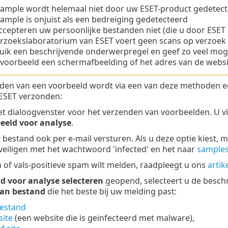
sample wordt helemaal niet door uw ESET-product gedetec
ample is onjuist als een bedreiging gedetecteerd
ccepteren uw persoonlijke bestanden niet (die u door ESET
rzoekslaboratorium van ESET voert geen scans op verzoek v
ik een beschrijvende onderwerpregel en geef zo veel mogel
bijvoorbeeld een schermafbeelding of het adres van de web
enden van een voorbeeld wordt via een van deze methoden e
 ESET verzonden:
t dialoogvenster voor het verzenden van voorbeelden. U vin
eeld voor analyse
.
 bestand ook per e-mail versturen. Als u deze optie kiest
veiligen met het wachtwoord 'infected' en het naar
sample
 of vals-positieve spam wilt melden, raadpleegt u ons
artik
d voor analyse selecteren
geopend, selecteert u de besch
van bestand
die het beste bij uw melding past:
bestand
site
(een website die is geïnfecteerd met malware),