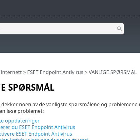
 internett
>
ESET Endpoint Antivirus
>
VANLIGE SPØRSMÅL
GE SPØRSMÅL
t dekker noen av de vanligste spørsmålene og problemene m
an løse problemet:
ke oppdateringer
terer du ESET Endpoint Antivirus
tivere ESET Endpoint Antivirus