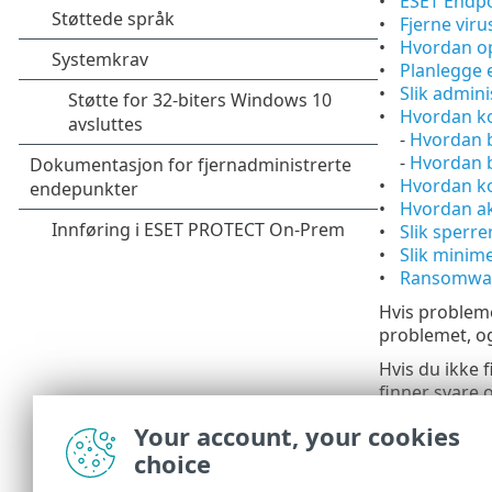
ESET Endpo
Fjerne viru
Hvordan op
Planlegge 
Slik admini
Hvordan ko
-
Hvordan 
-
Hvordan b
Hvordan ko
Hvordan ak
Slik sperre
Slik minim
Ransomwar
Hvis probleme
problemet, og
Hvis du ikke 
finner svare 
Slik avinst
Your account, your cookies
Beste prak
choice
Ofte stilte