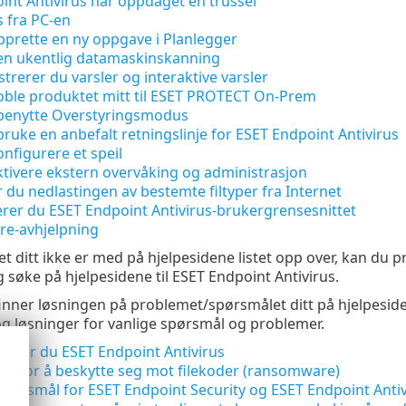
int Antivirus har oppdaget en trussel
s fra PC-en
prette en ny oppgave i Planlegger
en ukentlig datamaskinskanning
strerer du varsler og interaktive varsler
ble produktet mitt til ESET PROTECT On-Prem
benytte Overstyringsmodus
ruke en anbefalt retningslinje for ESET Endpoint Antivirus
nfigurere et speil
tivere ekstern overvåking og administrasjon
r du nedlastingen av bestemte filtyper fra Internet
erer du ESET Endpoint Antivirus-brukergrensesnittet
e-avhjelpning
t ditt ikke er med på hjelpesidene listet opp over, kan du 
 søke på hjelpesidene til ESET Endpoint Antivirus.
finner løsningen på problemet/spørsmålet ditt på hjelpesi
og løsninger for vanlige spørsmål og problemer.
allerer du ESET Endpoint Antivirus
sis for å beskytte seg mot filekoder (ransomware)
 spørsmål for ESET Endpoint Security og ESET Endpoint Anti