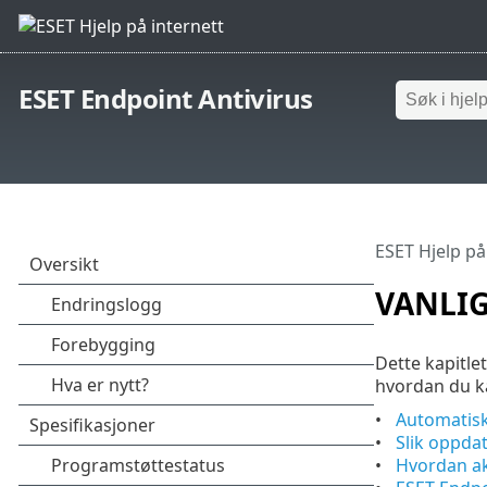
ESET Endpoint Antivirus
ESET Hjelp på
VANLI
Dette kapitle
hvordan du k
Automatis
Slik oppda
Hvordan ak