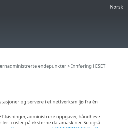
Norsk
jernadministrerte endepunkter
> Innføring i ESET
sjoner og servere i et nettverksmiljø fra én
T-løsninger, administrere oppgaver, håndheve
ller trusler på eksterne datamaskiner. Se også