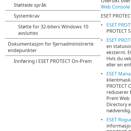
Oversikt ove
Web Console
ESET PROTECT
ESET PROT
PROTECT Se
ESET PROT
en statusov
eksternt. E
Hvis du ve
eller en en
ESET Mana
klientmask
PROTECT On
reduserer 
Prem Web 
Directory e
nødvendig
ESET Rogue
informasjo