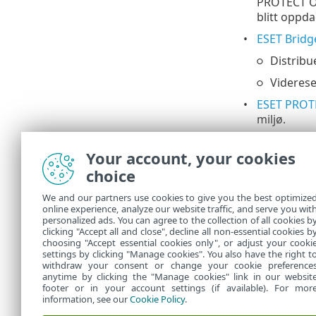
PROTECT On
blitt oppd
ESET Bridg
Distribu
Videres
ESET PROTE
miljø.
Speilverkt
Your account, your cookies
tilkobling,
choice
ESET Remo
praktisk m
We and our partners use cookies to give you the best optimize
online experience, analyze our website traffic, and serve you wit
For mer
personalized ads. You can agree to the collection of all cookies b
clicking "Accept all and close", decline all non-essential cookies b
choosing "Accept essential cookies only", or adjust your cooki
settings by clicking "Manage cookies". You also have the right t
withdraw your consent or change your cookie preference
anytime by clicking the "Manage cookies" link in our websit
footer or in your account settings (if available). For mor
information, see our
Cookie Policy
.