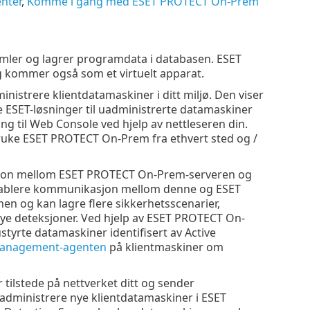
nter
,
Komme i gang med ESET PROTECT On-Prem
ler og lagrer programdata i databasen. ESET
g kommer også som et virtuelt apparat.
nistrere klientdatamaskiner i ditt miljø. Den viser
re ESET-løsninger til uadministrerte datamaskiner
ang til Web Console ved hjelp av nettleseren din.
 bruke ESET PROTECT On-Prem fra ethvert sted og /
asjon mellom ESET PROTECT On-Prem-serveren og
 etablere kommunikasjon mellom denne og ESET
n og kan lagre flere sikkerhetsscenarier,
e deteksjoner. Ved hjelp av ESET PROTECT On-
ustyrte datamaskiner identifisert av Active
 Management-agenten
på klientmaskiner om
tilstede på nettverket ditt og sender
administrere nye klientdatamaskiner i ESET