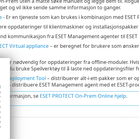
-Prem uten å måtte søke manuelt og legge dem til. Rogu
aget og vil ikke sende samme informasjon to ganger.
e
- Er en tjeneste som kan brukes i kombinasjon med ESET
ere oppdateringer til klientmaskiner og installasjonspakk
end kommunikasjon fra ESET Management-agenter til ESET
CT Virtual appliance
– er beregnet for brukere som ønsker 
øy
- er nødvendig for oppdateringer fra offline-moduler. Hvi
 kan du bruke Speilverktøy til å laste ned oppdateringsfiler
te Deployment Tool
– distribuerer alt-i-ett-pakker som er 
åte å distribuere ESET Management agent med et ESET-prod
d
h
 informasjon, se
ESET PROTECT On-Prem Online hjelp
.
y
y
e
o
s
e
e