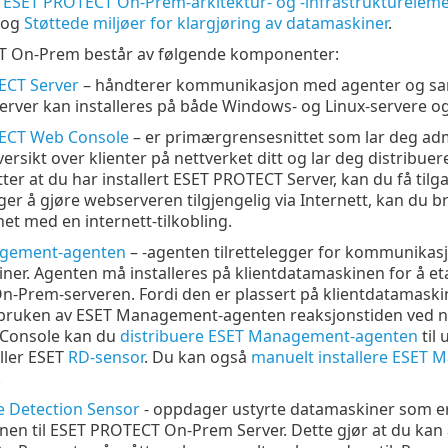
r
ESET PROTECT On-Prem-arkitektur- og -infrastruktureleme
og
Støttede miljøer for klargjøring av datamaskiner
.
 On-Prem består av følgende komponenter:
ECT Server
– håndterer kommunikasjon med agenter og sam
rver kan installeres på både Windows- og Linux-servere o
ECT Web Console
– er primærgrensesnittet som lar deg admi
ersikt over klienter på nettverket ditt og lar deg distribue
tter at du har installert ESET PROTECT Server, kan du få tilg
lger å gjøre webserveren tilgjengelig via Internett, kan du
het med en internett-tilkobling.
gement-agenten
– -agenten tilrettelegger for kommunik
iner. Agenten må installeres på klientdatamaskinen for å
-Prem-serveren. Fordi den er plassert på klientdatamaskine
bruken av ESET Management-agenten reaksjonstiden ved ny
Console kan du
distribuere ESET Management-agenten
til 
ller ESET
RD-sensor
. Du kan også
manuelt installere ESET
.
 Detection Sensor
- oppdager ustyrte datamaskiner som er 
nen til ESET PROTECT On-Prem Server. Dette gjør at du kan 