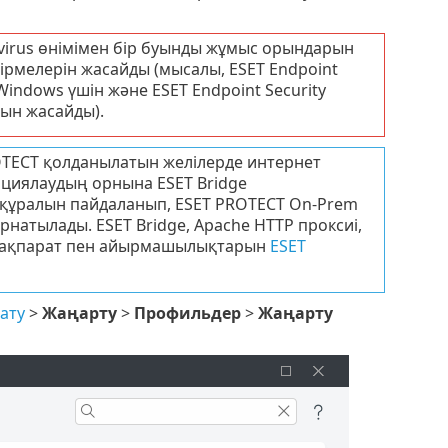
ivirus өнімімен бір буынды жұмыс орындарын
рмелерін жасайды (мысалы, ESET Endpoint
 Windows үшін және ESET Endpoint Security
рын жасайды).
OTECT қолданылатын желілерде интернет
ациялаудың орнына ESET Bridge
у құралын пайдаланып, ESET PROTECT On-Prem
натылады. ESET Bridge, Apache HTTP проксиі,
ша ақпарат пен айырмашылықтарын
ESET
ату
>
Жаңарту
>
Профильдер
>
Жаңарту