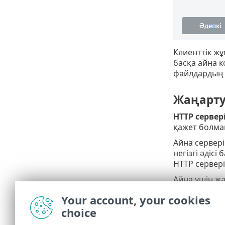
Клиенттік ж
басқа айна 
файлдардың 
Жаңарту
HTTP сервер
қажет болма
Айна сервері
негізгі әдіс
HTTP сервері
Айна үшін ж
таңдау үшін
Your account, your cookies
жойыңыз және
choice
көрсетілген 
түпнұсқалықт