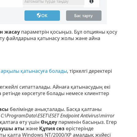
н жасау
параметрін қосыңыз. Бұл опцияны қосу
рту файлдарына қатынасу жолы және айна
 арқылы қатынасуға болады
, тіркелгі деректері
егжейлі сипатталады. Айнаға қатынасудың екі
та ретінде көрсетуге болады немесе клиенттер
асы
бөлімінде анықталады. Басқа қалтаны
ы
C:\ProgramData\ESET\ESET Endpoint Antivirus\mirror
қалтаға өту үшін
Өңдеу
пәрменін басыңыз. Егер
нушы аты
және
Құпия сөз
өрістерінде
атты қалта Windows NT/2000/XP амалдық жүйесі