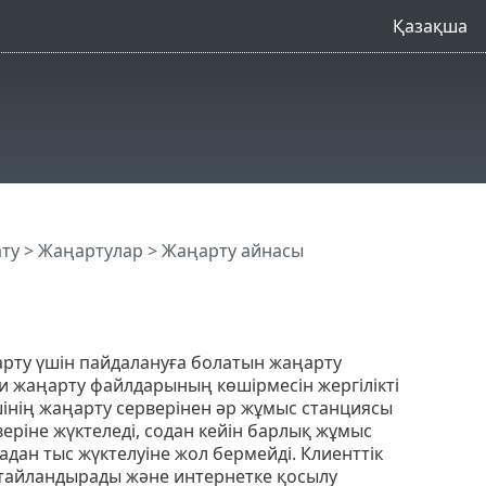
Қазақша
ату
>
Жаңартулар
> Жаңарту айнасы
ңарту үшін пайдалануға болатын жаңарту
ни жаңарту файлдарының көшірмесін жергілікті
інің жаңарту серверінен әр жұмыс станциясы
веріне жүктеледі, содан кейін барлық жұмыс
ан тыс жүктелуіне жол бермейді. Клиенттік
ңтайландырады және интернетке қосылу