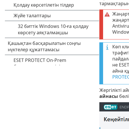
тармақтарын
Жаңарт
жаңарт
Antivir
Window
Көп кл
трафиг
пайдал
не ESE
айна қ
PROTEC
Жергілікті а
айнасы
бөлі