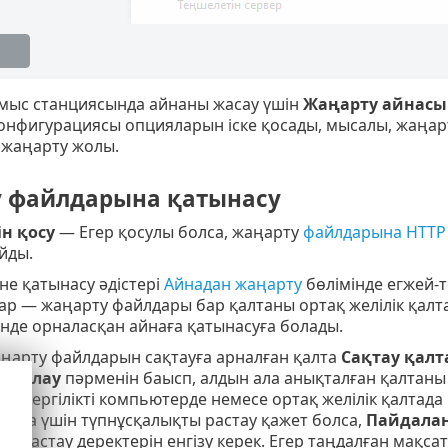
ұмыс станциясында айнаны жасау үшін
Жаңарту айнасы
конфигурациясы опцияларын іске қосады, мысалы, жаңа
жаңарту жолы.
 файлдарына қатынасу
ін қосу
— Егер қосулы болса, жаңарту
файлдарына HTTP
йды.
не қатынасу әдістері
Айнадан жаңарту
бөлімінде егжей-т
і бар — жаңарту файлдары бар қалтаны ортақ желілік қал
нде орналасқан айнаға қатынасуға болады.
аңарту файлдарын сақтауға арналған қалта
Сақтау қалт
Тазалау
пәрменін баысп, алдын ала анықталған қалтан
 жергілікті компьютерде немесе ортақ желілік қалтада 
қалта үшін түпнұсқалықты растау қажет болса,
Пайдала
ы растау деректерін енгізу керек. Егер таңдалған мақс