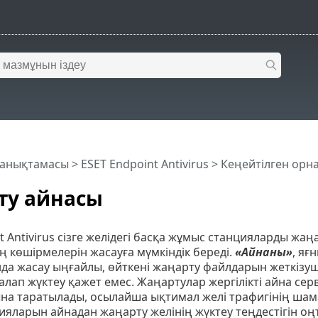
 анықтамасы
>
ESET Endpoint Antivirus
>
Кеңейтілген орн
ту айнасы
t Antivirus сізге желідегі басқа жұмыс станцияларды жа
 көшірмелерін жасауға мүмкіндік береді.
«Айнаны»
, яғ
да жасау ыңғайлы, өйткені жаңарту файлдарын жеткізуш
лап жүктеу қажет емес. Жаңартулар жергілікті айна сер
а таратылады, осылайша ықтимал желі трафигінің шамад
ияларын айнадан жаңарту желінің жүктеу теңдестігін о