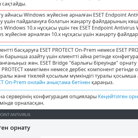
 сақтайды.
у айнасы Windows жүйесіне арналған ESET Endpoint Ant
у үшін пайдалануға болатын жаңарту файлдарының көші
us Windows 10.x нұсқасы үшін тек ESET Endpoint Antivirus
s жүйесіне арналған 10.x нұсқасы үшін жаңарту файлда
иентті басқаруға ESET PROTECT On-Prem немесе ESET PR
ін барынша азайту үшін клиентті айна ретінде конфигур
анғаныңыз жөн. ESET Bridge "барлығы біреуінде" орнат
T PROTECT көмегімен немесе дербес компонент ретінде ор
ұралы және тікелей қосылым мүмкіндігі туралы қосым
T On-Prem онлайн анықтама бетінен
қараңыз.
йна серверінің конфигурация опциялары
Кеңейтілген орн
мінде орналасқан.