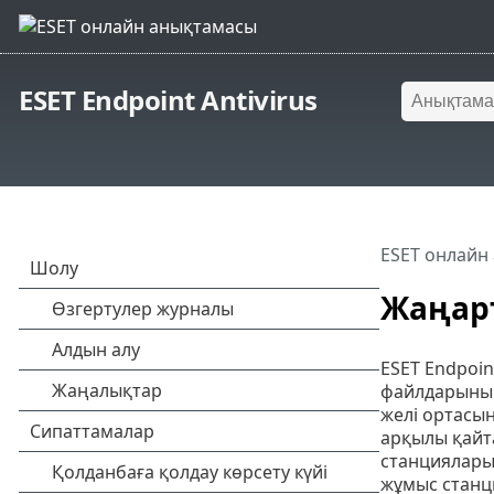
ESET Endpoint Antivirus
ESET онлайн
Жаңар
ESET Endpoin
файлдарының
желі ортасын
арқылы қайта
станцияларын
жұмыс станц