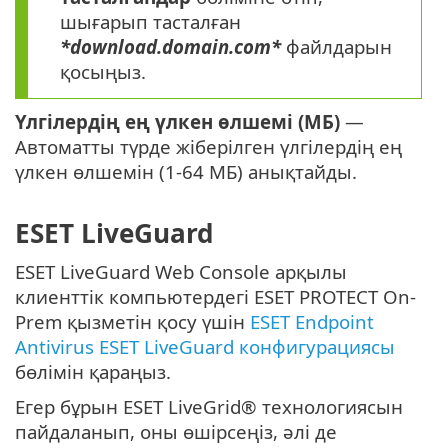
шығарып тасталған
*download.domain.com*
файлдарын
қосыңыз.
Үлгілердің ең үлкен өлшемі (МБ)
—
Автоматты түрде жіберілген үлгілердің ең
үлкен өлшемін (1-64 МБ) анықтайды.
ESET LiveGuard
ESET LiveGuard Web Console арқылы
клиенттік компьютердегі ESET PROTECT On-
Prem қызметін қосу үшін
ESET Endpoint
Antivirus ESET LiveGuard конфигурациясы
бөлімін қараңыз.
Егер бұрын ESET LiveGrid® технологиясын
пайдаланып, оны өшірсеңіз, әлі де