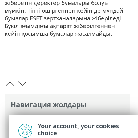
жіберетін деректер бумалары болуы
мүмкін. Тіпті өшіргеннен кейін де мұндай
бумалар ESET зертханаларына жіберіледі.
Бүкіл ағымдағы ақпарат жіберілгеннен
кейін қосымша бумалар жасалмайды.
Навигация жолдары
ESET онлайн анықтамасы
>
ESET
Endpoint Antivirus
>
Кеңейтілген орнату
Your account, your cookies
>
Қорғаныстар
> Бұлттық қорғау
choice