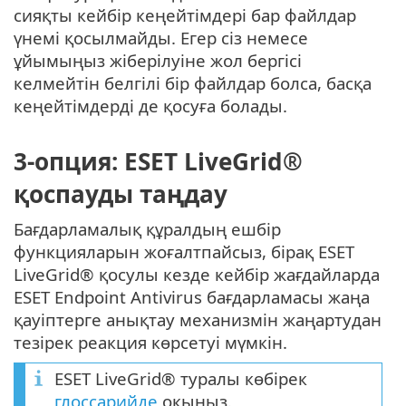
сияқты кейбір кеңейтімдері бар файлдар
үнемі қосылмайды. Егер сіз немесе
ұйымыңыз жіберілуіне жол бергісі
келмейтін белгілі бір файлдар болса, басқа
кеңейтімдерді де қосуға болады.
3-опция: ESET LiveGrid®
қоспауды таңдау
Бағдарламалық құралдың ешбір
функцияларын жоғалтпайсыз, бірақ ESET
LiveGrid® қосулы кезде кейбір жағдайларда
ESET Endpoint Antivirus бағдарламасы жаңа
қауіптерге анықтау механизмін жаңартудан
тезірек реакция көрсетуі мүмкін.
ESET LiveGrid® туралы көбірек
глоссарийде
оқыңыз.