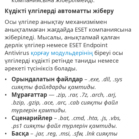
Күдікті үлгілерді автоматты жіберу
Осы үлгілер анықтау механизмімен
анықталмаған жағдайда ESET компаниясына
жіберіледі. Мысалы, анықталмай қалған
дерлік үлгілер немесе ESET Endpoint
Antivirus
қорғау модульдерінің
біреуі осы
үлгілерді күдікті ретінде таниды немесе
әрекеті түсініксіз болады.
Орындалатын файлдар
–
.exe, .dll, .sys
сияқты файлдарды қамтиды.
Мұрағаттар
—
.zip, .rar, .7z, .arch, .arj,
.bzip, .gzip, .ace, .arc, .cab сияқты файл
түрлерін қамтиды.
Сценарийлер
–
.bat, .cmd, .hta, .js, .vbs,
.ps1 сияқты файл түрлерін қамтиды.
Басқа
–
.jar, .reg, .msi, .sfw, .lnk сияқты