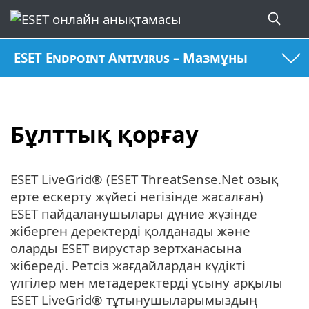
ESET Endpoint Antivirus – Мазмұны
Бұлттық қорғау
ESET LiveGrid® (ESET ThreatSense.Net озық
ерте ескерту жүйесі негізінде жасалған)
ESET пайдаланушылары дүние жүзінде
жіберген деректерді қолданады және
оларды ESET вирустар зертханасына
жібереді. Ретсіз жағдайлардан күдікті
үлгілер мен метадеректерді ұсыну арқылы
ESET LiveGrid® тұтынушыларымыздың