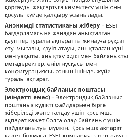
қорғауды жақсартуға көмектесу үшін оны
қосулы күйде қалдыру ұсынылады.
Анонимді статистиканы жіберу
– ESET
бағдарламасына жаңадан анықталған
қауіптер туралы ақпаратты жинауға рұқсат
ету, мысалы, қауіп атауы, анықталған күні
мен уақыты, анықтау әдісі мен байланысты
метадеректер, өнім нұсқасы мен
конфигурациясы, соның ішінде, жүйе
туралы ақпарат.
Электрондық байланыс поштасы
(міндетті емес)
– Электрондық байланыс
поштаңыз күдікті файлдармен бірге
жіберіледі және талдау үшін қосымша
ақпарат қажет болса олар байланыс үшін
пайдаланылуы мүмкін. Қосымша ақпарат
қажет болмаса, ESET компаниясынан жауап