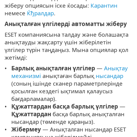
жіберу опциясын іске ќосады:
Карантин
немесе
Ќђралдар
.
Анықталған үлгілерді автоматты жіберу
ESET компаниясына талдау және болашақта
анықтауды жақсарту үшін жіберілетін
үлгілер түрін таңдаңыз. Мына опциялар қол
жетімді:
Барлық анықталған үлгілер
—
Анықтау
механизмі
анықтаған барлық
нысандар
(соның ішінде сканер параметрлерінде
қосылған кездегі ықтимал қалаусыз
бағдарламалар).
Құжаттардан басқа барлық үлгілер
—
Құжаттардан
басқа барлық анықталған
нысандар (төменде қараңыз).
Жібермеу
— Анықталған нысандар ESET
компаниясына жіберілмейді.