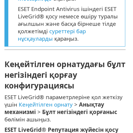
ESET Endpoint Antivirus ішіндегі ESET
LiveGrid® қосу немесе өшіру туралы
ағылшын және басқа бірнеше тілде
қолжетімді
суреттері бар
нұсқауларды
қараңыз.
Кеңейтілген орнатудағы бұлт
негізіндегі қорғау
конфигурациясы
ESET LiveGrid® параметрлеріне қол жеткізу
үшін
Кеңейтілген орнату
>
Анықтау
механизмі
>
Бұлт негізіндегі қорғаныс
бөлімін ашыңыз.
ESET LiveGrid® Репутация жүйесін қосу