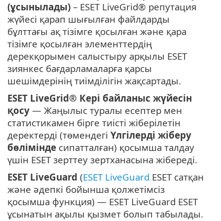
(ұсынылады)
– ESET LiveGrid® репутация
жүйесі қарап шығылған файлдарды
бұлттағы ақ тізімге қосылған және қара
тізімге қосылған элементтердің
дерекқорымен салыстыру арқылы ESET
зиянкес бағдарламаларға қарсы
шешімдерінің тиімділігін жақсартады.
ESET LiveGrid® Кері байланыс жүйесін
қосу
— Жаңылыс туралы есептер мен
статистикамен бірге тиісті жіберілетін
деректерді (төмендегі
Үлгілерді жіберу
бөлімінде
сипатталған) қосымша талдау
үшін ESET зерттеу зертханасына жібереді.
ESET LiveGuard
(
ESET LiveGuard
ESET сатқан
және әдепкі бойынша қолжетімсіз
қосымша функция) — ESET LiveGuard ESET
ұсынатын ақылы қызмет болып табылады.