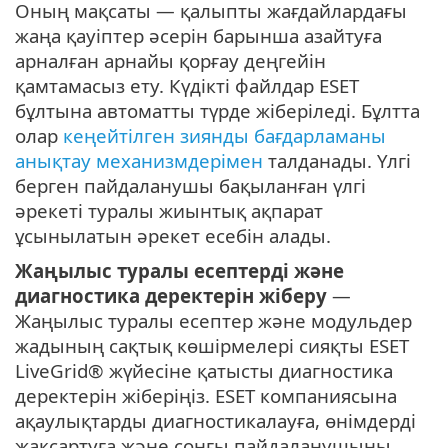
Оның мақсаты — қалыпты жағдайлардағы
жаңа қауіптер әсерін барынша азайтуға
арналған арнайы қорғау деңгейін
қамтамасыз ету. Күдікті файлдар ESET
бұлтына автоматты түрде жіберіледі. Бұлтта
олар
кеңейтілген зиянды бағдарламаны
анықтау механизмдерімен
талданады. Үлгі
берген пайдаланушы бақыланған үлгі
әрекеті туралы жиынтық ақпарат
ұсынылатын әрекет есебін алады.
Жаңылыс туралы есептерді және
диагностика деректерін жіберу
—
Жаңылыс туралы есептер және модульдер
жадының сақтық көшірмелері сияқты ESET
LiveGrid® жүйесіне қатысты диагностика
деректерін жіберіңіз. ESET компаниясына
ақаулықтарды диагностикалауға, өнімдерді
жақсартуға және соңғы пайдаланушыны