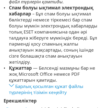
файл түрлерін қамтиды.
Спам болуы ықтимал электрондық
хабарлар
– Бұл спам болуы ықтимал
бөліктерді немесе тіркемесі бар спам
болуы мүмкін электрондық хабарларды
толық ESET компаниясына одан әрі
талдауға жіберуге мүмкіндік береді. Бұл
пәрменді қосу спамның жалпы
анықтауын жақсартады, соның ішінде
сізге болашақта спам анықтауын
жетілдіру.
Құжаттар
— Белсенді мазмұны бар не
жоқ Microsoft Office немесе PDF
құжаттарын қамтиды.
Барлық қосылған құжат файлы
түрлерінің тізімін кеңейту
Ерекшеліктер