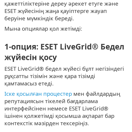
қажеттіліктеріне дереу әрекет етуге және
ESET жүйесінің жаңа қауіптерге жауап
беруіне мүмкіндік береді.
Мына опциялар қол жетімді:
1-опция: ESET LiveGrid® Бедел
жүйесін қосу
ESET LiveGrid® бедел жүйесі бұлт негізіндегі
рұқсатты тізімін және қара тізімді
қамтамасыз етеді.
Іске қосылған процестер
мен файлдардың
репутациясын тікелей бағдарлама
интерфейсінен немесе ESET LiveGrid®
ішінен қолжетімді қосымша ақпарат бар
контекстік мәзірден тексеріңіз.