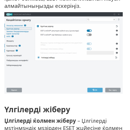
алмайтыныңызды ескеріңіз.
Үлгілерді жіберу
Џлгілерді ќолмен жіберу
– Џлгілерді
мѕтінмѕндік мѕзірден ESET жџйесіне ќолмен