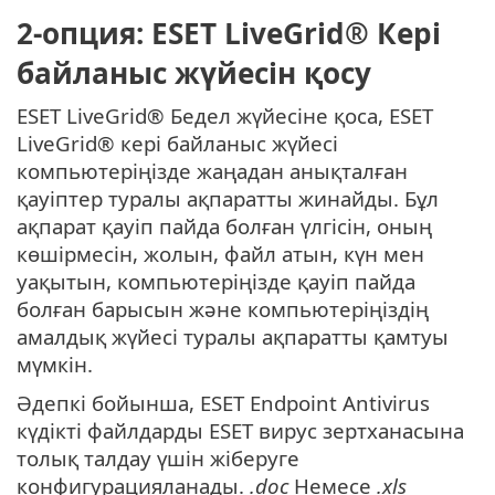
2-опция: ESET LiveGrid® Кері
байланыс жүйесін қосу
ESET LiveGrid® Бедел жүйесіне қоса, ESET
LiveGrid® кері байланыс жүйесі
компьютеріңізде жаңадан анықталған
қауіптер туралы ақпаратты жинайды. Бұл
ақпарат қауіп пайда болған үлгісін, оның
көшірмесін, жолын, файл атын, күн мен
уақытын, компьютеріңізде қауіп пайда
болған барысын және компьютеріңіздің
амалдық жүйесі туралы ақпаратты қамтуы
мүмкін.
Әдепкі бойынша, ESET Endpoint Antivirus
күдікті файлдарды ESET вирус зертханасына
толық талдау үшін жіберуге
конфигурацияланады.
.doc
Немесе
.xls