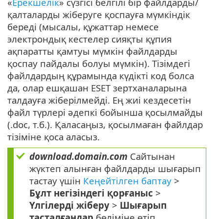
«
Ерекшелік
» сүзгісі белгілі бір файлдарды/
қалталарды жіберуге қоспауға мүмкіндік
береді (мысалы, құжаттар немесе
электрондық кестелер сияқты құпия
ақпаратты қамтуы мүмкін файлдарды
қоспау пайдалы болуы мүмкін). Тізімдегі
файлдардың құрамында күдікті код болса
да, олар ешқашан ESET зертханаларына
талдауға жіберілмейді. Ең жиі кездесетін
файл түрлері әдепкі бойынша қосылмайды
(.doc, т.б.). Қаласаңыз, қосылмаған файлдар
тізіміне қоса аласыз.
download.domain.com
Сайтынан
жүктеп алынған файлдарды шығарып
тастау үшін
Кеңейтілген баптау
>
Бұлт негізіндегі қорғаныс
>
Үлгілерді жіберу
>
Шығарып
тасталғандар
бөліміне өтіп,