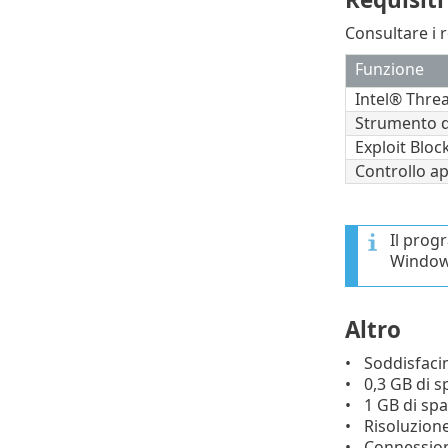
Consultare i r
Funzione
Intel® Thre
Strumento di
Exploit Bloc
Controllo 
Il prog
Windows
Altro
Soddisfacim
0,3 GB di s
1 GB di spa
Risoluzion
Connession