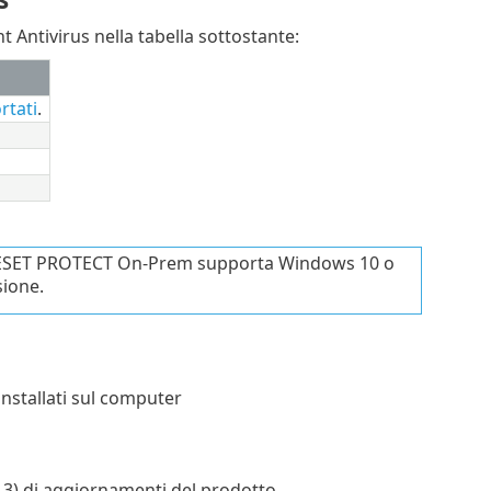
t Antivirus nella tabella sottostante:
rtati
.
 in ESET PROTECT On-Prem supporta Windows 10 o
sione.
installati sul computer
 3) di aggiornamenti del prodotto