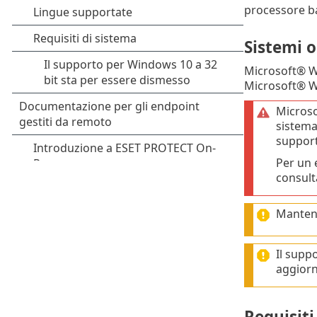
processore b
Sistemi o
Microsoft® 
Microsoft® 
Micros
sistema
supporte
Per un 
consult
Mantene
Il supp
aggiorn
Requisiti