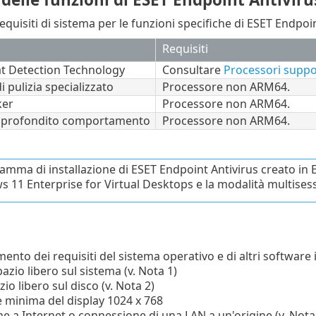
equisiti di sistema per le funzioni specifiche di ESET Endpoin
Requisiti
at Detection Technology
Consultare
Processori suppo
 pulizia specializzato
Processore non ARM64.
ker
Processore non ARM64.
approfondito comportamento
Processore non ARM64.
ramma di installazione di ESET Endpoint Antivirus creato
 11 Enterprise for Virtual Desktops e la modalità multises
ento dei requisiti del sistema operativo e di altri software 
pazio libero sul sistema (v. Nota 1)
zio libero sul disco (v. Nota 2)
e minima del display 1024 x 768
e a Internet o connessione di una LAN a un'origine (v. Nota