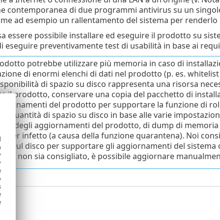
e contemporanea di due programmi antivirus su un singolo dis
ome ad esempio un rallentamento del sistema per renderlo i
 essere possibile installare ed eseguire il prodotto su sist
 eseguire preventivamente test di usabilità in base ai requisit
rodotto potrebbe utilizzare più memoria in caso di installa
ione di enormi elenchi di dati nel prodotto (p. es. whitelist
sponibilità di spazio su disco rappresenta una risorsa neces
are il prodotto, conservare una copia del pacchetto di insta
ggiornamenti del prodotto per supportare la funzione di roll
e quantità di spazio su disco in base alle varie impostazioni
kup degli aggiornamenti del prodotto, di dump di memoria o
uter infetto (a causa della funzione quarantena). Noi cons
d
ente sul disco per supportare gli aggiornamenti del sistema 
h
y
bene
non sia consigliato, è possibile aggiornare manualmente
y
e
o
s
e
e