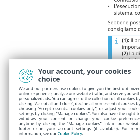
L'esecuzion
sistema, c
Sebbene possa
consigliamo di
(1):
il p
importaz
(2)
La di
install
degli a
Your account, your cookies
maggior
choice
dei bac
un comp
We and our partners use cookies to give you the best optimize
suffici
online experience, analyze our website traffic, and serve you wit
personalized ads. You can agree to the collection of all cookies b
(3) Seb
clicking "Accept all and close", decline all non-essential cookies b
choosing "Accept essential cookies only", or adjust your cooki
settings by clicking "Manage cookies". You also have the right t
withdraw your consent or change your cookie preference
anytime by clicking the "Manage cookies" link in our websit
footer or in your account settings (if available). For mor
information, see our
Cookie Policy
.