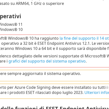
asato su ARM64, 1 GHz o superiore
perativi
Windows® 11
Windows® 10
oft® Windows® 10 ha raggiunto
la fine del supporto il 14 
 operativo a 32 bit è ESET Endpoint Antivirus 12.1. Le version
ranno Windows 10 a 64 bit e il supporto sarà disponibile fino
elenco dettagliato delle versioni supportate di Microsof
are i
grafici del supporto del sistema operativo
.
re sempre aggiornato il sistema operativo.
orto per Azure Code Signing deve essere installato su tutti i
are i prodotti ESET rilasciati dopo luglio 2023.
Ulteriori inf
 delle funzioni di ESET Endpoint Antiviru