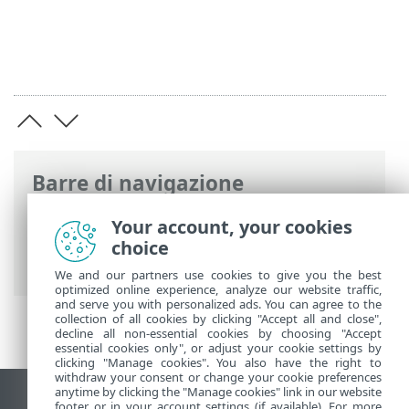
Barre di navigazione
Guida online ESET
>
ESET Endpoint
Your account, your cookies
Antivirus
>
Installazione/aggiornamento
choice
> Installazione (.exe)
We and our partners use cookies to give you the best
optimized online experience, analyze our website traffic,
and serve you with personalized ads. You can agree to the
collection of all cookies by clicking "Accept all and close",
decline all non-essential cookies by choosing "Accept
essential cookies only", or adjust your cookie settings by
clicking "Manage cookies". You also have the right to
withdraw your consent or change your cookie preferences
anytime by clicking the "Manage cookies" link in our website
Visualizza sito desktop
footer or in your account settings (if available). For more