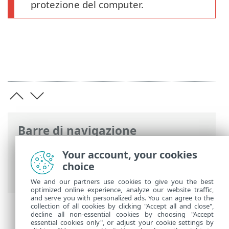
protezione del computer.
Barre di navigazione
Guida online ESET
>
ESET Endpoint
Your account, your cookies
Antivirus
>
Utilizzo di ESET Endpoint
choice
Antivirus
>
Configurazione
> Computer
We and our partners use cookies to give you the best
optimized online experience, analyze our website traffic,
and serve you with personalized ads. You can agree to the
collection of all cookies by clicking "Accept all and close",
decline all non-essential cookies by choosing "Accept
essential cookies only", or adjust your cookie settings by