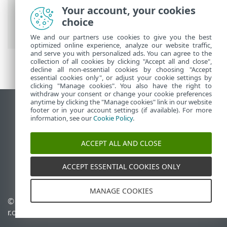
Antivirus
>
Utilizzo di ESET Endpoint
Your account, your cookies
Antivirus
>
Strumenti
> Report di
choice
protezione
We and our partners use cookies to give you the best
optimized online experience, analyze our website traffic,
and serve you with personalized ads. You can agree to the
collection of all cookies by clicking "Accept all and close",
decline all non-essential cookies by choosing "Accept
essential cookies only", or adjust your cookie settings by
clicking "Manage cookies". You also have the right to
withdraw your consent or change your cookie preferences
anytime by clicking the "Manage cookies" link in our website
Visualizza sito desktop
footer or in your account settings (if available). For more
information, see our
Cookie Policy
.
End of Life
ESET Knowledge Base
ACCEPT ALL AND CLOSE
Forum ESET
ESET Status Portal
ACCEPT ESSENTIAL COOKIES ONLY
Supporto regionale
MANAGE COOKIES
© 1992 - 2026 ESET, spol. s
Gestisci cookie
r.o. - Tutti i diritti riservati.
Criterio cookie