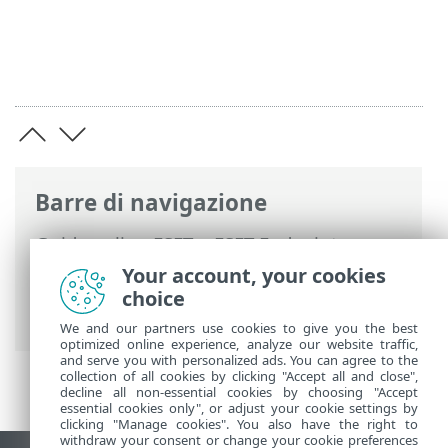
Barre di navigazione
Guida online ESET
>
ESET Endpoint
Antivirus
>
Utilizzo di ESET Endpoint
Your account, your cookies
Antivirus
>
Strumenti
> Pianificazione
choice
attività
We and our partners use cookies to give you the best
optimized online experience, analyze our website traffic,
and serve you with personalized ads. You can agree to the
collection of all cookies by clicking "Accept all and close",
decline all non-essential cookies by choosing "Accept
essential cookies only", or adjust your cookie settings by
clicking "Manage cookies". You also have the right to
withdraw your consent or change your cookie preferences