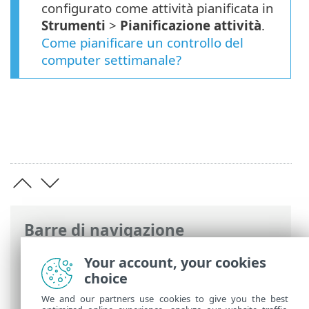
configurato come attività pianificata in
Strumenti
>
Pianificazione attività
.
Come pianificare un controllo del
computer settimanale?
Barre di navigazione
Guida online ESET
>
ESET Endpoint
Your account, your cookies
Antivirus
>
Utilizzo di ESET Endpoint
choice
Antivirus
> Controllo del computer
We and our partners use cookies to give you the best