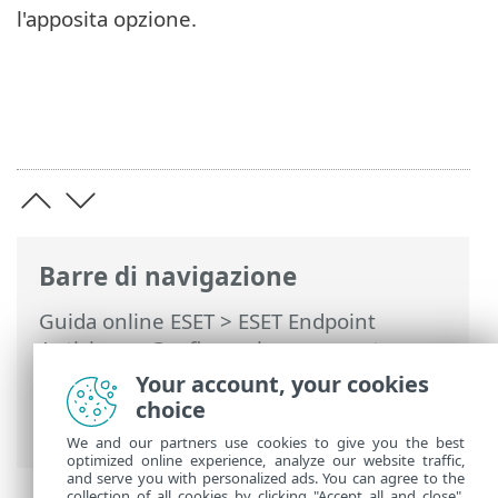
l'apposita opzione.
Barre di navigazione
Guida online ESET
>
ESET Endpoint
Antivirus
>
Configurazione avanzata
>
Protezioni
>
Protezione client di posta
>
Your account, your cookies
Protezione caselle di posta
>
Integrazioni
choice
> Finestra di dialogo di conferma
We and our partners use cookies to give you the best
optimized online experience, analyze our website traffic,
and serve you with personalized ads. You can agree to the
collection of all cookies by clicking "Accept all and close",