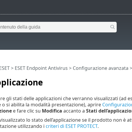
 ESET
>
ESET Endpoint Antivirus
>
Configurazione avanzata
pplicazione
re gli stati delle applicazioni che verranno visualizzati (ad
o si abilita la modalità presentazione), aprire
Configurazio
zione
e fare clic su
Modifica
accanto a
Stati dell’applicazi
visualizzato lo stato dell’applicazione se il prodotto non è at
azione utilizzando i
criteri di ESET PROTECT
.