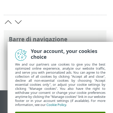
Barre di navigazione
Guida online ESET
>
ESET Endpoint
Your account, your cookies
Antivirus
>
Configurazione avanzata
>
choice
Notifiche
> Avvisi interattivi
We and our partners use cookies to give you the best
optimized online experience, analyze our website traffic,
and serve you with personalized ads. You can agree to the
collection of all cookies by clicking "Accept all and close",
decline all non-essential cookies by choosing "Accept
essential cookies only", or adjust your cookie settings by
clicking "Manage cookies". You also have the right to
withdraw your consent or change your cookie preferences
anytime by clicking the "Manage cookies" link in our website
Visualizza sito desktop
footer or in your account settings (if available). For more
information, see our
Cookie Policy
.
End of Life