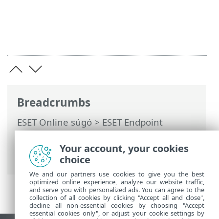
Breadcrumbs
ESET Online súgó
>
ESET Endpoint
Antivirus
>
Távolról felügyelt végpontok
dokumentációja
>
Mik a házirendek?
>
Your account, your cookies
Hogyan működnek a jelzők?
choice
We and our partners use cookies to give you the best
optimized online experience, analyze our website traffic,
and serve you with personalized ads. You can agree to the
collection of all cookies by clicking "Accept all and close",
decline all non-essential cookies by choosing "Accept
essential cookies only", or adjust your cookie settings by