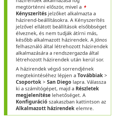
házirendek alkalmazása fog
megtörténni először, mivel a
Kényszerítés
jelzőket alkalmazta a
házirend-beállításokra. A Kényszerítés
jelzővel ellátott beállítások elsőbbséget
élveznek, és nem tudják átírni más,
később alkalmazott házirendek. A
János
felhasználó által létrehozott házirendek
alkalmazására a rendszergazda által
létrehozott házirendek után kerül sor.
A házirendek végső sorrendjének
megtekintéséhez lépjen a
Továbbiak
>
Csoportok
>
San
Diego
lapra. Válassza
ki a számítógépet, majd a
Részletek
megjelenítése
lehetőséget. A
Konfiguráció
szakaszban kattintson az
Alkalmazott házirendek
elemre.