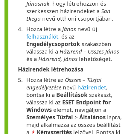
Jánosnak
, hogy létrehozzon és
szerkesszen házirendeket a
San
Diego
nevű otthoni csoportjában.
Hozza létre a
János
nevű új
felhasználót
, és az
Engedélycsoportok
szakaszban
válassza ki a
Házirend – Összes János
és a
Házirend, János
lehetőséget.
Házirendek létrehozása
Hozza létre az
Összes – Tűzfal
engedélyezése
nevű
házirendet
,
bontsa ki a
Beállítások
szakaszt,
válassza ki az
ESET Endpoint for
Windows
elemet, navigáljon a
Személyes
Tűzfal
>
Általános
lapra,
majd alkalmazza az összes beállítást
a
Kényszerítés
jelzővel. Bontsa ki