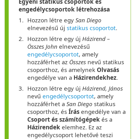
Egyéni statikus csoportok és
engedélycsoportok létrehozása
Hozzon létre egy
San Diego
elnevezésű új
statikus csoportot
.
Hozzon létre egy új
Házirend –
Összes John
elnevezésű
engedélycsoportot
, amely
hozzáférhet az
Összes
nevű statikus
csoporthoz, és amelynek
Olvasás
engedélye van a
Házirendekhez
.
Hozzon létre egy új
Házirend, János
nevű
engedélycsoportot
, amely
hozzáférhet a
San Diego
statikus
csoporthoz, és
Írás
engedélye van a
Csoport és számítógépek
és a
Házirendek
elemhez. Ez az
engedélycsoport lehetővé teszi