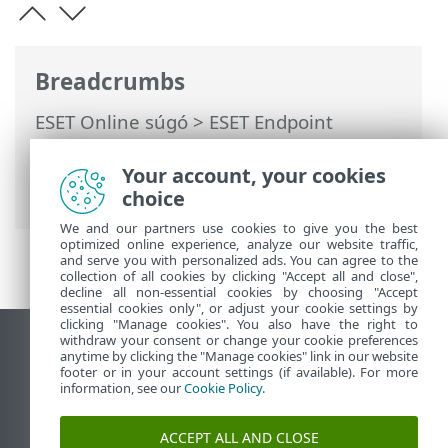
Breadcrumbs
ESET Online súgó
>
ESET Endpoint
Antivirus
>
Távolról felügyelt végpontok
dokumentációja
> Az ESET PROTECT
Your account, your cookies
ismertetése
choice
We and our partners use cookies to give you the best
optimized online experience, analyze our website traffic,
and serve you with personalized ads. You can agree to the
collection of all cookies by clicking "Accept all and close",
decline all non-essential cookies by choosing "Accept
essential cookies only", or adjust your cookie settings by
clicking "Manage cookies". You also have the right to
withdraw your consent or change your cookie preferences
Asztali webhely megtekintése
anytime by clicking the "Manage cookies" link in our website
footer or in your account settings (if available). For more
End of Life
information, see our
Cookie Policy
.
Az ESET tudásbázisa
ESET Fórum
ACCEPT ALL AND CLOSE