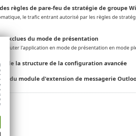
 des règles de pare-feu de stratégie de groupe 
atique, le trafic entrant autorisé par les règles de stra
ns exclues du mode de présentation
xécuter l'application en mode de présentation en mode ple
n de la structure de la configuration avancée
d
h
y
ons du module d'extension de messagerie Outlook
y
e
o
s
e
e