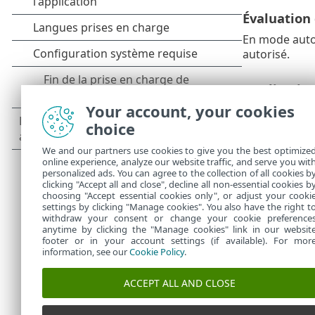
Évaluation
En mode autom
autorisé.
Applicatio
Your account, your cookies
Vous pouvez e
choice
Amélioratio
We and our partners use cookies to give you the best optimize
online experience, analyze our website traffic, and serve you wit
personalized ads. You can agree to the collection of all cookies b
Améliorati
clicking "Accept all and close", decline all non-essential cookies b
choosing "Accept essential cookies only", or adjust your cooki
settings by clicking "Manage cookies". You also have the right t
withdraw your consent or change your cookie preference
anytime by clicking the "Manage cookies" link in our websit
footer or in your account settings (if available). For mor
information, see our
Cookie Policy
.
ACCEPT ALL AND CLOSE