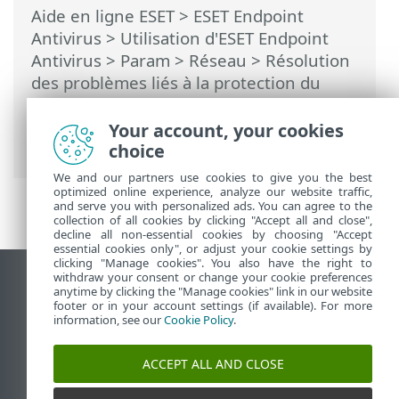
Aide en ligne ESET
>
ESET Endpoint
Antivirus
>
Utilisation d'ESET Endpoint
Antivirus
>
Param
>
Réseau
>
Résolution
des problèmes liés à la protection du
réseau ESET
> Consignation et création
de règles ou d'exceptions à partir du
Your account, your cookies
journal
choice
We and our partners use cookies to give you the best
optimized online experience, analyze our website traffic,
and serve you with personalized ads. You can agree to the
collection of all cookies by clicking "Accept all and close",
decline all non-essential cookies by choosing "Accept
essential cookies only", or adjust your cookie settings by
clicking "Manage cookies". You also have the right to
withdraw your consent or change your cookie preferences
Afficher le site des postes de travail
anytime by clicking the "Manage cookies" link in our website
footer or in your account settings (if available). For more
End of Life
information, see our
Cookie Policy
.
Base de connaissances ESET
Forum ESET
ACCEPT ALL AND CLOSE
ESET Status Portal
Support régional