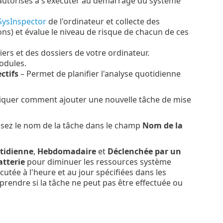
s autorisés à s'exécuter au démarrage du système
SysInspector
de l'ordinateur et collecte des
ons) et évalue le niveau de risque de chacun de ces
iers et des dossiers de votre ordinateur.
modules.
ctifs
– Permet de planifier l'analyse quotidienne
pliquer comment ajouter une nouvelle tâche de mise
issez le nom de la tâche dans le champ
Nom de la
tidienne
,
Hebdomadaire
et
Déclenchée par un
atterie
pour diminuer les ressources système
cutée à l'heure et au jour spécifiées dans les
eprendre si la tâche ne peut pas être effectuée ou