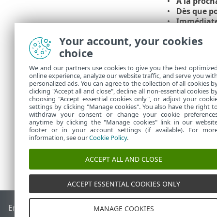
À la proch
Dès que po
Immédiatem
spécifié da
Your account, your cookies
À l'étape suiv
choice
vous avez ter
We and our partners use cookies to give you the best optimize
La boîte de di
online experience, analyze our website traffic, and serve you wit
le profil prin
personalized ads. You can agree to the collection of all cookies b
principal. Cli
clicking "Accept all and close", decline all non-essential cookies b
choosing "Accept essential cookies only", or adjust your cooki
settings by clicking "Manage cookies". You also have the right t
withdraw your consent or change your cookie preference
anytime by clicking the "Manage cookies" link in our websit
footer or in your account settings (if available). For mor
information, see our
Cookie Policy
.
ACCEPT ALL AND CLOSE
ACCEPT ESSENTIAL COOKIES ONLY
End of Life
Base de connaissances ESET
Forum ESET
ESET S
MANAGE COOKIES