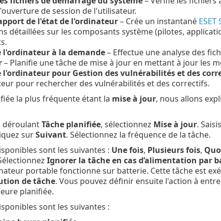
es fichiers de démarrage du système
– Vérifie les fichier
l'ouverture de session de l'utilisateur.
apport de l'état de l'ordinateur
– Crée un instantané
ESET 
s détaillées sur les composants système (pilotes, applicati
s.
 l'ordinateur à la demande
– Effectue une analyse des fich
r
– Planifie une tâche de mise à jour en mettant à jour les 
 l'ordinateur pour Gestion des vulnérabilités et des corre
teur pour rechercher des vulnérabilités et des correctifs.
fiée la plus fréquente étant la
mise à jour
, nous allons ex
 déroulant
Tâche planifiée
, sélectionnez
Mise à jour
. Sais
liquez sur
Suivant
. Sélectionnez la fréquence de la tâche.
isponibles sont les suivantes :
Une fois
,
Plusieurs fois
,
Quo
 Sélectionnez
Ignorer la tâche en cas d’alimentation par b
nateur portable fonctionne sur batterie. Cette tâche est exé
ution de tâche
. Vous pouvez définir ensuite l'action à entr
eure planifiée.
sponibles sont les suivantes :