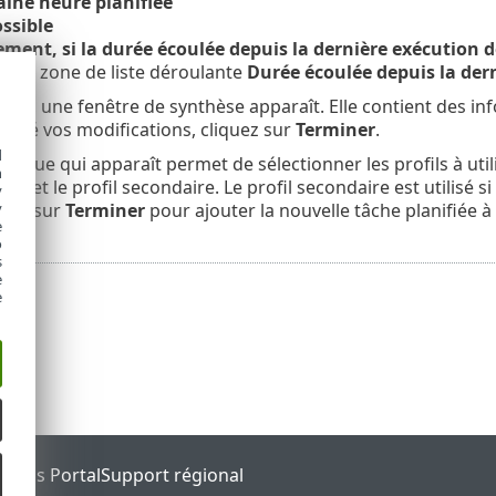
aine heure planifiée
ssible
ent, si la durée écoulée depuis la dernière exécution dé
ns la zone de liste déroulante
Durée écoulée depuis la der
ante, une fenêtre de synthèse apparaît. Elle contient des in
miné vos modifications, cliquez sur
Terminer
.
d
alogue qui apparaît permet de sélectionner les profils à util
h
cipal et le profil secondaire. Le profil secondaire est utilisé 
y
quez sur
Terminer
pour ajouter la nouvelle tâche planifiée à 
y
e
o
s
e
e
tatus Portal
Support régional