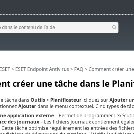
 ESET
>
ESET Endpoint Antivirus
>
FAQ
> Comment créer une t
 créer une tâche dans le Plani
ne tâche dans
Outils
>
Planificateur
, cliquez sur
Ajouter u
ctionnez
Ajouter
dans le menu contextuel. Cinq types de tâch
ne application externe
– Permet de programmer l'exécutio
ce des journaux
– Les fichiers journaux contiennent éga
Cette tâche optimise régulièrement les entrées des fichiers