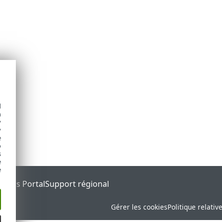
d
h
y
y
e
o
s
e
e
tatus Portal
Support régional
Gérer les cookies
Politique relativ