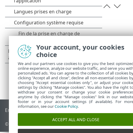
Your account, your cookies
choice
We and our partners use cookies to give you the best optimize
online experience, analyze our website traffic, and serve you wit
personalized ads. You can agree to the collection of all cookies b
clicking "Accept all and close", decline all non-essential cookies b
choosing "Accept essential cookies only", or adjust your cooki
settings by clicking "Manage cookies". You also have the right t
withdraw your consent or change your cookie preference
anytime by clicking the "Manage cookies" link in our websit
footer or in your account settings (if available). For mor
information, see our
Cookie Policy
.
End of Life
Base de connaissances ESET
Forum ESET
ESET S
ACCEPT ALL AND CLOSE
© 1992 - 2026 ESET, spol. s r.o. - Tous droits réservés.