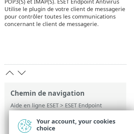
POP3(S) et IMAP(S). ESET Endpoint Antivirus
Utilise le plugin de votre client de messagerie
pour contrôler toutes les communications
concernant le client de messagerie.
Chemin de navigation
Aide en ligne ESET
>
ESET Endpoint
Antivirus
>
Utilisation d'ESET Endpoint
Antivirus
>
Param
> Web et courier
Your account, your cookies
électronique
choice