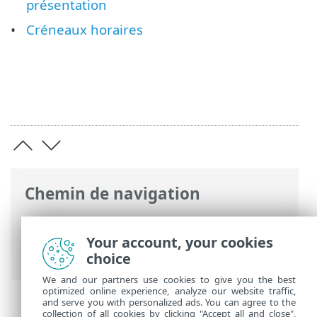
présentation
Créneaux horaires
Chemin de navigation
Aide en ligne ESET
>
ESET Endpoint
Antivirus
>
Configuration avancée
>
Your account, your cookies
Outils
choice
We and our partners use cookies to give you the best
optimized online experience, analyze our website traffic,
and serve you with personalized ads. You can agree to the
collection of all cookies by clicking "Accept all and close",