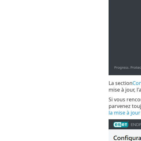
La section
Con
mise à jour, l
Si vous renco
parvenez touj
la mise à jou