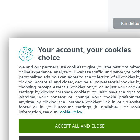
L'option
Choi
module
, est
Your account, your cookies
recommandé de
choice
Pour un fonc
We and our partners use cookies to give you the best optimize
peuvent s'eff
online experience, analyze our website traffic, and serve you wit
pas entré vot
personalized ads. You can agree to the collection of all cookies b
l’activation, 
clicking "Accept all and close", decline all non-essential cookies b
choosing "Accept essential cookies only", or adjust your cooki
settings by clicking "Manage cookies". You also have the right t
withdraw your consent or change your cookie preference
anytime by clicking the "Manage cookies" link in our websit
footer or in your account settings (if available). For mor
information, see our
Cookie Policy
.
ACCEPT ALL AND CLOSE