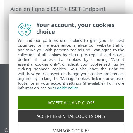
Aide en ligne d'ESET
>
ESET Endpoint
Antivirus
>
Configuration avancée
>
Analyse
>
Analyse du périphérique
>
Your account, your cookies
Cibles à analyser
choice
We and our partners use cookies to give you the best
optimized online experience, analyze our website traffic,
and serve you with personalized ads. You can agree to the
collection of all cookies by clicking "Accept all and close",
decline all non-essential cookies by choosing "Accept
essential cookies only", or adjust your cookie settings by
clicking "Manage cookies". You also have the right to
withdraw your consent or change your cookie preferences
Afficher le site pour ordinateur de bureau
anytime by clicking the "Manage cookies" link in our website
footer or in your account settings (if available). For more
End of Life
information, see our
Cookie Policy
.
Base de connaissances ESET
Forum ESET
ACCEPT ALL AND CLOSE
ESET Status Portal
Assistance régionale
ACCEPT ESSENTIAL COOKIES ONLY
© 1992 - 2026 ESET, spol. s
Gérer les témoins
MANAGE COOKIES