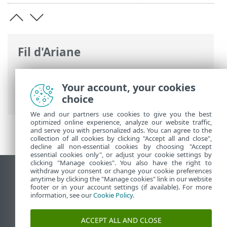
Fil d'Ariane
Aide en ligne d'ESET
>
ESET Endpoint
Antivirus
>
Configuration avancée
>
Your account, your cookies
Notifications
choice
We and our partners use cookies to give you the best
optimized online experience, analyze our website traffic,
and serve you with personalized ads. You can agree to the
collection of all cookies by clicking "Accept all and close",
decline all non-essential cookies by choosing "Accept
essential cookies only", or adjust your cookie settings by
clicking "Manage cookies". You also have the right to
withdraw your consent or change your cookie preferences
Afficher le site pour ordinateur de bureau
anytime by clicking the "Manage cookies" link in our website
footer or in your account settings (if available). For more
End of Life
information, see our
Cookie Policy
.
Base de connaissances ESET
Forum ESET
ACCEPT ALL AND CLOSE