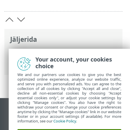
Jäljerida
ESET-i veebispikker
>
ESET Endpoint
Antivirus
>
Paigaldamine/täiendamine
>
Your account, your cookies
Turbe ja stabiilsuse kiirparandused
choice
We and our partners use cookies to give you the best
optimized online experience, analyze our website traffic,
and serve you with personalized ads. You can agree to the
collection of all cookies by clicking "Accept all and close",
decline all non-essential cookies by choosing "Accept
essential cookies only", or adjust your cookie settings by
clicking "Manage cookies". You also have the right to
withdraw your consent or change your cookie preferences
Vaata tavaarvutile mõeldud veebilehte
anytime by clicking the "Manage cookies" link in our website
footer or in your account settings (if available). For more
End of Life
information, see our
Cookie Policy
.
ESET-i teabebaas