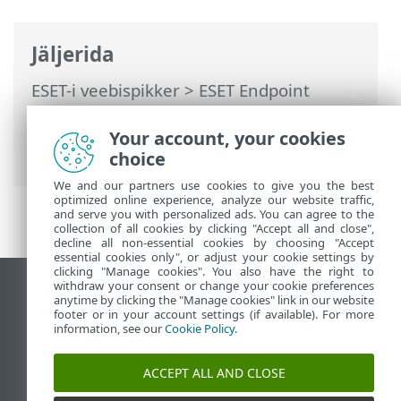
Jäljerida
ESET-i veebispikker
>
ESET Endpoint
Antivirus
>
Spetsifikatsioonid >
Süsteeminõuded
> 32-bitise Windows 10
Your account, your cookies
tugi lõpeb
choice
We and our partners use cookies to give you the best
optimized online experience, analyze our website traffic,
and serve you with personalized ads. You can agree to the
collection of all cookies by clicking "Accept all and close",
decline all non-essential cookies by choosing "Accept
essential cookies only", or adjust your cookie settings by
clicking "Manage cookies". You also have the right to
withdraw your consent or change your cookie preferences
Vaata tavaarvutile mõeldud veebilehte
anytime by clicking the "Manage cookies" link in our website
footer or in your account settings (if available). For more
End of Life
information, see our
Cookie Policy
.
ESET-i teabebaas
ESET-i foorum
ACCEPT ALL AND CLOSE
ESET Status Portal