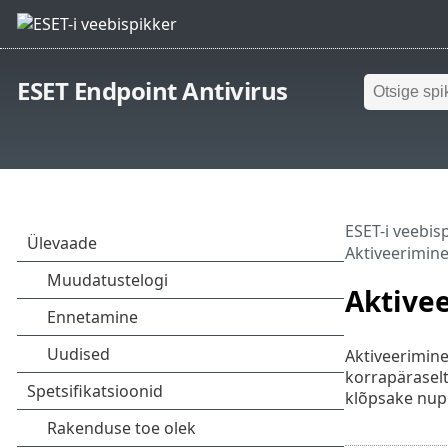
ESET Endpoint Antivirus
ESET-i veebis
Aktiveerimin
Aktive
Aktiveerimine
korrapäraselt
klõpsake nu