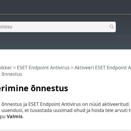
pikker
>
ESET Endpoint Antivirus
>
Aktiveeri ESET Endpoint A
e õnnestus
erimine õnnestus
 õnnestus ja ESET Endpoint Antivirus on nüüd aktiveeritud
 uuendusi, et tuvastada uusimad ohud ja hoida teie arvuti t
ppu
Valmis
.