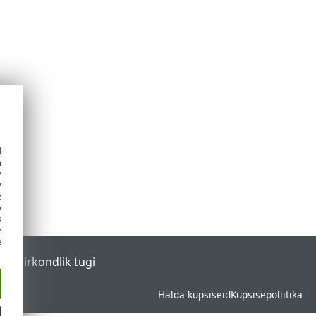
d
h
y
y
e
o
s
e
e
tal
Piirkondlik tugi
Halda küpsiseid
Küpsisepoliitika