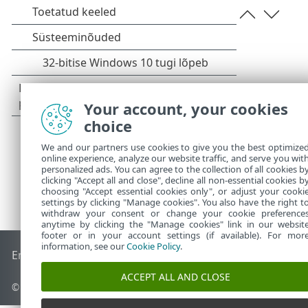
Your account, your cookies
choice
We and our partners use cookies to give you the best optimize
online experience, analyze our website traffic, and serve you wit
personalized ads. You can agree to the collection of all cookies b
clicking "Accept all and close", decline all non-essential cookies b
choosing "Accept essential cookies only", or adjust your cooki
settings by clicking "Manage cookies". You also have the right t
withdraw your consent or change your cookie preference
anytime by clicking the "Manage cookies" link in our websit
footer or in your account settings (if available). For mor
information, see our
Cookie Policy
.
End of Life
ESET-i teabebaas
ESET-i foorum
ESET Status Por
ACCEPT ALL AND CLOSE
© 1992 - 2026 ESET, spol. s r.o. – kõik õigused on kaitstud.