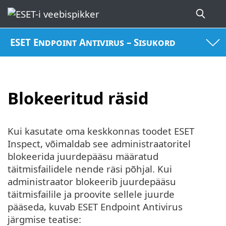
ESET Endpoint Antivirus – Sisukord
Blokeeritud räsid
Kui kasutate oma keskkonnas toodet ESET
Inspect, võimaldab see administraatoritel
blokeerida juurdepääsu määratud
täitmisfailidele nende räsi põhjal. Kui
administraator blokeerib juurdepääsu
täitmisfailile ja proovite sellele juurde
pääseda, kuvab ESET Endpoint Antivirus
järgmise teatise: