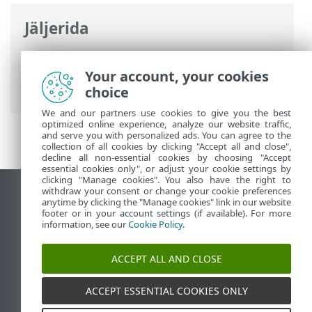
Jäljerida
ESET-i veebispikker
>
ESET Endpoint
Antivirus
>
Alustamine
> Blokeeritud
Your account, your cookies
räsid
choice
We and our partners use cookies to give you the best
optimized online experience, analyze our website traffic,
and serve you with personalized ads. You can agree to the
collection of all cookies by clicking "Accept all and close",
decline all non-essential cookies by choosing "Accept
essential cookies only", or adjust your cookie settings by
clicking "Manage cookies". You also have the right to
withdraw your consent or change your cookie preferences
Vaata tavaarvutile mõeldud veebilehte
anytime by clicking the "Manage cookies" link in our website
footer or in your account settings (if available). For more
End of Life
information, see our
Cookie Policy
.
ESET-i teabebaas
ESET-i foorum
ACCEPT ALL AND CLOSE
ESET Status Portal
Piirkondlik tugi
ACCEPT ESSENTIAL COOKIES ONLY