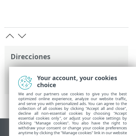
Direcciones
Ayuda en línea de ESET
>
ESET Endpoint
Antivirus
>
Configuración avanzada
>
Your account, your cookies
Actualizaciones
> Mirror de actualización
choice
We and our partners use cookies to give you the best
optimized online experience, analyze our website traffic,
and serve you with personalized ads. You can agree to the
collection of all cookies by clicking "Accept all and close",
decline all non-essential cookies by choosing "Accept
essential cookies only", or adjust your cookie settings by
clicking "Manage cookies". You also have the right to
withdraw your consent or change your cookie preferences
Ver sitio para ordenador
anytime by clicking the "Manage cookies" link in our website