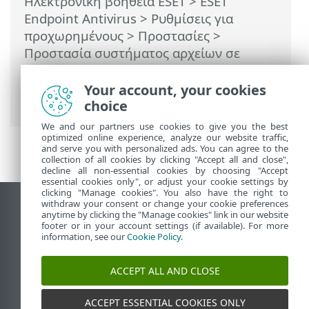
Ηλεκτρονική βοήθεια ESET
>
ESET
Endpoint Antivirus
>
Ρυθμίσεις για
προχωρημένους
>
Προστασίες
>
Προστασία συστήματος αρχείων σε
πραγματικό χρόνο
> Τι να κάνετε αν δεν
λειτουργεί η προστασία συστήματος σε
Your account, your cookies
πραγματικό χρόνο
choice
We and our partners use cookies to give you the best
optimized online experience, analyze our website traffic,
and serve you with personalized ads. You can agree to the
collection of all cookies by clicking "Accept all and close",
decline all non-essential cookies by choosing "Accept
essential cookies only", or adjust your cookie settings by
clicking "Manage cookies". You also have the right to
withdraw your consent or change your cookie preferences
Προβολή ιστότοπου επιφάνειας εργασίας
anytime by clicking the "Manage cookies" link in our website
footer or in your account settings (if available). For more
End of Life
information, see our
Cookie Policy
.
Γνωσιακή βάση ESET
Ομάδα συζήτησης ESET
ACCEPT ALL AND CLOSE
ESET Status Portal
Τοπική υποστήριξη
ACCEPT ESSENTIAL COOKIES ONLY