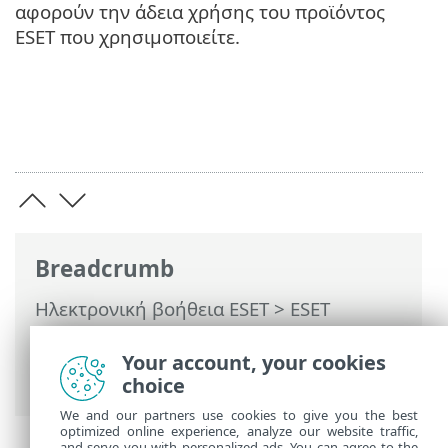
αφορούν την άδεια χρήσης του προϊόντος
ESET που χρησιμοποιείτε.
Breadcrumb
Ηλεκτρονική βοήθεια ESET
>
ESET
Endpoint Antivirus
>
Ενεργοποίηση ESET
Endpoint Antivirus
> Παράθυρα διαλόγου
Your account, your cookies
– Ενεργοποίηση > Εγγραφή
choice
We and our partners use cookies to give you the best
optimized online experience, analyze our website traffic,
and serve you with personalized ads. You can agree to the