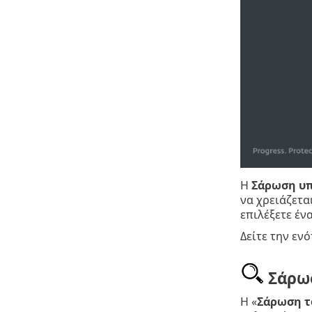
Η
Σάρωση υ
να χρειάζετ
επιλέξετε έ
Δείτε την εν
Σάρωσ
Η «
Σάρωση τ