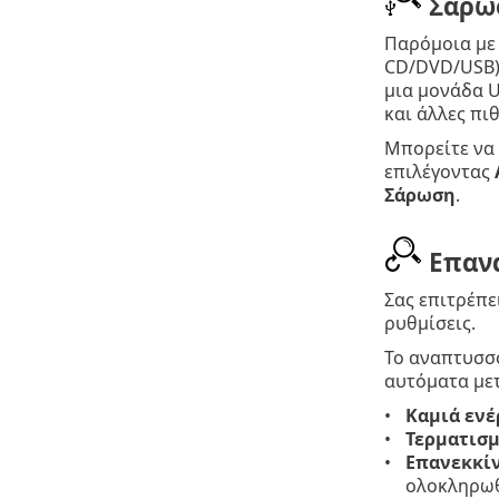
Σάρω
Παρόμοια με 
CD/DVD/USB) 
μια μονάδα U
και άλλες πι
Μπορείτε να 
επιλέγοντας
Σάρωση
.
Επανά
Σας επιτρέπε
ρυθμίσεις.
Το αναπτυσσ
αυτόματα με
Καμιά ενέ
Τερματισμ
Επανεκκίν
ολοκληρωθ