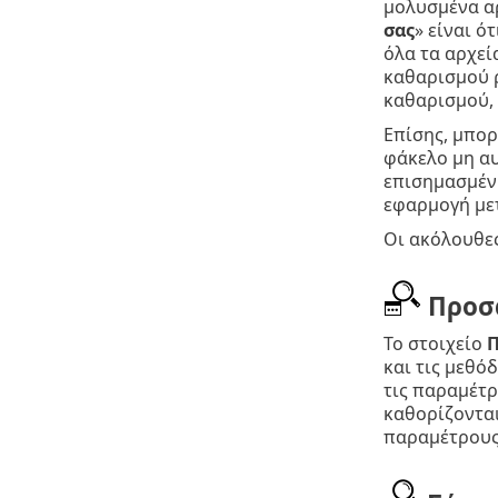
μολυσμένα αρ
σας
» είναι ό
όλα τα αρχεί
καθαρισμού ρ
καθαρισμού, 
Επίσης, μπορ
φάκελο μη αυ
επισημασμένη
εφαρμογή μετ
Οι ακόλουθες
Προσ
Το στοιχείο
Π
και τις μεθό
τις παραμέτ
καθορίζονται
παραμέτρους