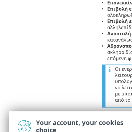
Επανεκκί
Επιβολή ε
ολοκληρωθ
Επιβολή 
αλληλεπίδ
Αναστολή 
κατανάλωση
Αδρανοπο
σκληρό δίσ
επόμενη φο
Οι ενέρ
λειτου
υπολογι
να λειτ
με μπατ
από το
Η επιλεγμένη
Τερματισμός
Your account, your cookies
επιβεβαίωσης
choice