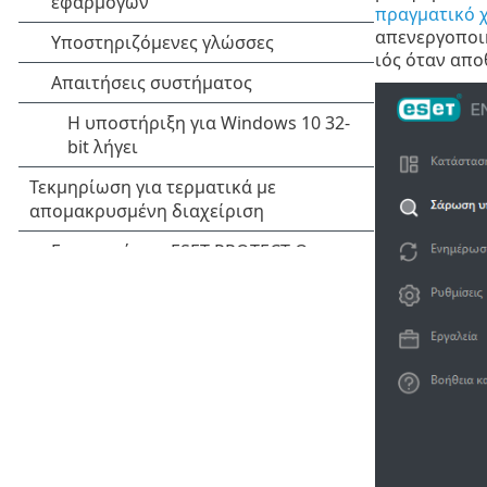
πραγματικό 
απενεργοποιη
ιός όταν απο