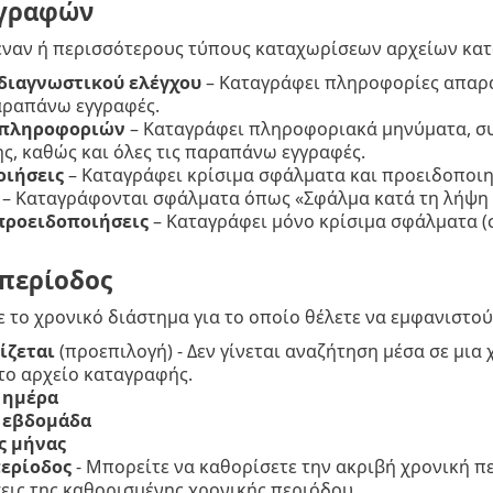
γγραφών
 έναν ή περισσότερους τύπους καταχωρίσεων αρχείων κα
διαγνωστικού ελέγχου
– Καταγράφει πληροφορίες απαρα
παραπάνω εγγραφές.
 πληροφοριών
– Καταγράφει πληροφοριακά μηνύματα, σ
ς, καθώς και όλες τις παραπάνω εγγραφές.
οιήσεις
– Καταγράφει κρίσιμα σφάλματα και προειδοποιη
– Καταγράφονται σφάλματα όπως «Σφάλμα κατά τη λήψη τ
προειδοποιήσεις
– Καταγράφει μόνο κρίσιμα σφάλματα (σ
περίοδος
 το χρονικό διάστημα για το οποίο θέλετε να εμφανιστο
ίζεται
(προεπιλογή) - Δεν γίνεται αναζήτηση μέσα σε μια 
το αρχείο καταγραφής.
 ημέρα
 εβδομάδα
ς μήνας
ερίοδος
- Μπορείτε να καθορίσετε την ακριβή χρονική περ
εις της καθορισμένης χρονικής περιόδου.