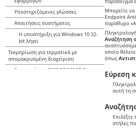
παράδειγμα ε
Μπορείτε να 
Endpoint Ant
παράθυρο «Α
Πληκτρολογήσ
Αναζήτηση σ
αναπτυσσόμ
οποίο θέλετε
όπως
Αντιστ
Εύρεση κ
Πληκτρολο
αυτή τη σ
Αναζήτησ
Επιλέξτε 
στήλες πο