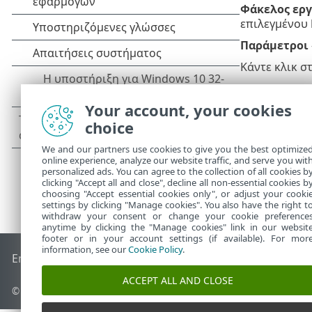
Φάκελος εργ
επιλεγμένου
Παράμετροι
Κάντε κλικ σ
Your account, your cookies
choice
We and our partners use cookies to give you the best optimize
online experience, analyze our website traffic, and serve you wit
personalized ads. You can agree to the collection of all cookies b
clicking "Accept all and close", decline all non-essential cookies b
choosing "Accept essential cookies only", or adjust your cooki
settings by clicking "Manage cookies". You also have the right t
withdraw your consent or change your cookie preference
anytime by clicking the "Manage cookies" link in our websit
footer or in your account settings (if available). For mor
information, see our
Cookie Policy
.
End of Life
Γνωσιακή βάση ESET
Ομάδα συζήτησης ESET
E
ACCEPT ALL AND CLOSE
© 1992 - 2026 ESET, spol. s r.o. - Με την επιφύλαξη παντός δικαιώ