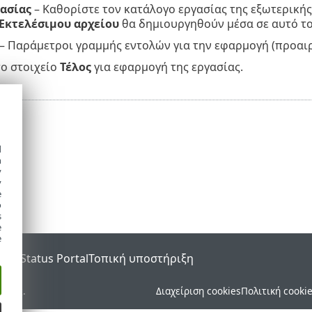
ασίας
– Καθορίστε τον κατάλογο εργασίας της εξωτερική
Εκτελέσιμου αρχείου
θα δημιουργηθούν μέσα σε αυτό το
– Παράμετροι γραμμής εντολών για την εφαρμογή (προαιρ
το στοιχείο
Τέλος
για εφαρμογή της εργασίας.
d
h
y
y
e
o
s
e
e
SET Status Portal
Τοπική υποστήριξη
ματος.
Διαχείριση cookies
Πολιτική cooki