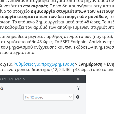
oint Antivirus καταγράφει στιγμιότυπα του μηχανισμού 
 δυνατότητα
επαναφοράς
. Για να δημιουργήσετε στιγμιότ
νο το στοιχείο
Δημιουργία στιγμιότυπων των λειτου
ιουργία στιγμιότυπων των λειτουργικών μονάδων
, τ
ωση. Το επόμενο δημιουργείται μετά από 48 ώρες. Το πε
ων
καθορίζει τον αριθμό των αποθηκευμένων στιγμιότυπ
μπληρωθεί ο μέγιστος αριθμός στιγμιότυπων (π.χ. τρία),
 στιγμιότυπο κάθε 48 ώρες. Το ESET Endpoint Antivirus
 του μηχανισμού ανίχνευσης και των εκδόσεων ενημερώ
τερο στιγμιότυπο.
τοιχεία
Ρυθμίσεις για προχωρημένους
>
Ενημέρωση
>
Εν
ξετε ένα χρονικό διάστημα (12, 24, 36 ή 48 ώρες) από το 