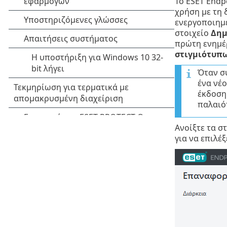
Το ESET Endp
χρήση με τη
ενεργοποιημέ
στοιχείο
Δημ
πρώτη ενημέρ
στιγμιότυπ
Όταν συ
ένα νέο
έκδοση
παλαιό
Ανοίξτε τα σ
για να επιλέ