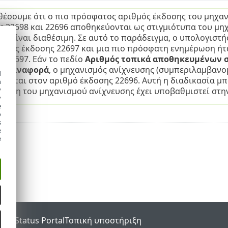
θέσουμε ότι ο πιο πρόσφατος αριθμός έκδοσης του μηχανι
ς 22698 και 22696 αποθηκεύονται ως στιγμιότυπα του μηχ
εν είναι διαθέσιμη. Σε αυτό το παράδειγμα, ο υπολογιστ
ωσης έκδοσης 22697 και μια πιο πρόσφατη ενημέρωση ήτ
 22697. Εάν το πεδίο
Αριθμός τοπικά αποθηκευμένων 
ί
Επαναφορά
, ο μηχανισμός ανίχνευσης (συμπεριλαμβαν
d
ρεται στον αριθμό έκδοσης 22696. Αυτή η διαδικασία μπ
h
y
έκδοση του μηχανισμού ανίχνευσης έχει υποβαθμιστεί στ
y
e
o
s
e
e
SET Status Portal
Τοπική υποστήριξη