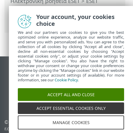
Ηλεκτρονική βοήθεια ESET
>
ESET
Endpoint Antivirus
>
Συχνές ερωτήσεις
>
Πώς να ελαχιστοποιήσετε το περιβάλλον
Your account, your cookies
χρήστη του ESET Endpoint Antivirus
choice
We and our partners use cookies to give you the best
optimized online experience, analyze our website traffic,
and serve you with personalized ads. You can agree to the
collection of all cookies by clicking "Accept all and close",
decline all non-essential cookies by choosing "Accept
essential cookies only", or adjust your cookie settings by
clicking "Manage cookies". You also have the right to
withdraw your consent or change your cookie preferences
Προβολή ιστότοπου επιφάνειας εργασίας
anytime by clicking the "Manage cookies" link in our website
footer or in your account settings (if available). For more
End of Life
information, see our
Cookie Policy
.
Γνωσιακή βάση ESET
Ομάδα συζήτησης ESET
ACCEPT ALL AND CLOSE
ESET Status Portal
Τοπική υποστήριξη
ACCEPT ESSENTIAL COOKIES ONLY
© 1992 - 2026 ESET, spol. s
Διαχείριση cookies
MANAGE COOKIES
r.o. - Με την επιφύλαξη
Πολιτική cookie