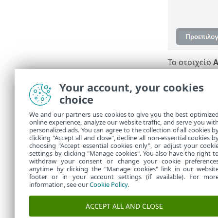
Το στοιχείο
Α
Ενημερώσει
ενημερώσεων,
Your account, your cookies
choice
Για βέλτιστη
εφικτές μόνο
We and our partners use cookies to give you the best optimize
Ενεργοποίη
online experience, analyze our website traffic, and serve you wit
το κάνετε οπ
personalized ads. You can agree to the collection of all cookies b
ενεργοποιήσε
clicking "Accept all and close", decline all non-essential cookies b
choosing "Accept essential cookies only", or adjust your cooki
settings by clicking "Manage cookies". You also have the right t
withdraw your consent or change your cookie preference
anytime by clicking the "Manage cookies" link in our websit
footer or in your account settings (if available). For mor
information, see our
Cookie Policy
.
ACCEPT ALL AND CLOSE