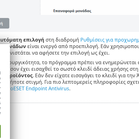
υτόματη επιλογή
στη διαδρομή
Ρυθμίσεις για προχωρη
ς μονάδων
είναι ενεργό από προεπιλογή. Εάν χρησιμοποι
 συνιστάται να αφήσετε την επιλογή ως έχει.
 λειτουργικότητα, το πρόγραμμα πρέπει να ενημερώνεται 
 εφόσον έχει εισαχθεί το σωστό κλειδί άδειας χρήσης στ
d
ση προϊόντος
. Εάν δεν είχατε εισαγάγει το κλειδί για τη
h
οιαδήποτε στιγμή. Για πιο λεπτομερείς πληροφορίες σχετι
y
τε τοESET Endpoint Antivirus
.
y
e
o
s
e
e