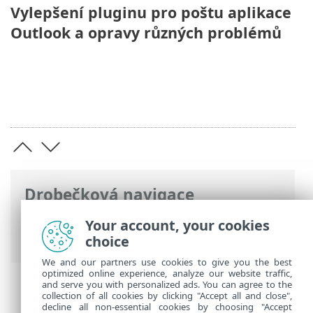
Vylepšení pluginu pro poštu aplikace
Outlook a opravy různých problémů
Drobečková navigace
ESET Online nápověda
>
ESET Endpoint
Your account, your cookies
Antivirus
>
Přehled
> Co je nového?
choice
We and our partners use cookies to give you the best
optimized online experience, analyze our website traffic,
and serve you with personalized ads. You can agree to the
collection of all cookies by clicking "Accept all and close",
decline all non-essential cookies by choosing "Accept