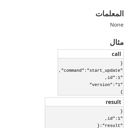
المعلمات
None
مثال
call
{
"command":"start_update",
"id":1,
"version":"1"
}
result
{
"id":1,
"result":{