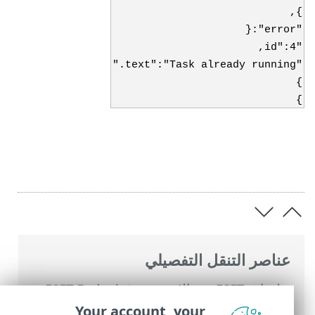
},
"error":{
"id":4,
"text":"Task already running."
}
}
عناصر التنقل التفصيلي
تعليمات ESET عبر الإنترنت
>
ESET Endpoint
Antivirus
>
الإعداد المتقدم
>
المراقبة والإدارة
Your account, your