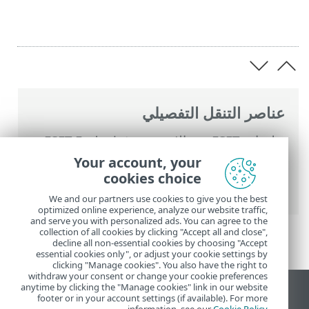
عناصر التنقل التفصيلي
تعليمات ESET عبر الإنترنت
>
ESET Endpoint
Antivirus
>
استخدام ESET Endpoint
Your account, your
Antivirus
>
الأدوات
>
المجدول
> نوافذ الحوار -
cookies choice
الجدولة > نظرة عامة على المهمة المجدولة
We and our partners use cookies to give you the best
optimized online experience, analyze our website traffic,
and serve you with personalized ads. You can agree to the
collection of all cookies by clicking "Accept all and close",
decline all non-essential cookies by choosing "Accept
essential cookies only", or adjust your cookie settings by
clicking "Manage cookies". You also have the right to
withdraw your consent or change your cookie preferences
anytime by clicking the "Manage cookies" link in our website
عرض موقع سطح المكتب
footer or in your account settings (if available). For more