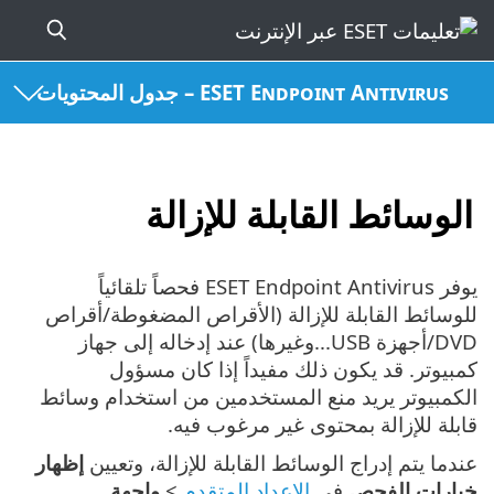
ESET Endpoint Antivirus – جدول المحتويات
الوسائط القابلة للإزالة
يوفر ESET Endpoint Antivirus فحصاً تلقائياً
للوسائط القابلة للإزالة (الأقراص المضغوطة/أقراص
DVD/أجهزة USB...وغيرها) عند إدخاله إلى جهاز
كمبيوتر. قد يكون ذلك مفيداً إذا كان مسؤول
الكمبيوتر يريد منع المستخدمين من استخدام وسائط
قابلة للإزالة بمحتوى غير مرغوب فيه.
عندما يتم إدراج الوسائط القابلة للإزالة، وتعيين
إظهار
خيارات الفحص
في
الإعداد المتقدم
>
واجهة