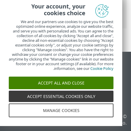
تعليمات ESET عبر الإنترنت
>
ESET Endpoint
Your account, your
Antivirus
>
الإعداد المتقدم
>
عمليات فحص
>
cookies choice
فحص الجهاز
> الوسائط القابلة للإزالة
We and our partners use cookies to give you the best
optimized online experience, analyze our website traffic,
and serve you with personalized ads. You can agree to the
collection of all cookies by clicking "Accept all and close",
decline all non-essential cookies by choosing "Accept
essential cookies only", or adjust your cookie settings by
clicking "Manage cookies". You also have the right to
withdraw your consent or change your cookie preferences
anytime by clicking the "Manage cookies" link in our website
عرض موقع سطح المكتب
footer or in your account settings (if available). For more
.
information, see our
Cookie Policy
End of Life
قاعدة معارف ESET
ACCEPT ALL AND CLOSE
منتدى ESET
ESET Status Portal
ACCEPT ESSENTIAL COOKIES ONLY
الدعم الإقليمي
MANAGE COOKIES
© 1992 - 2026 ESET, spol. s
إدارة ملفات تعريف الارتباط
r.o.‎ - جميع الحقوق محفوظة.
سياسة ملفات تعريف الارتباط