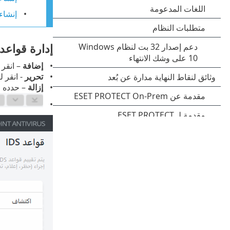
إنشاء قواعد IDS لمحطات ع
إدارة قواعد IDS
إضافة
– انقر لإنش
تحرير
- انقر لتحري
إزالة
– حدده وا