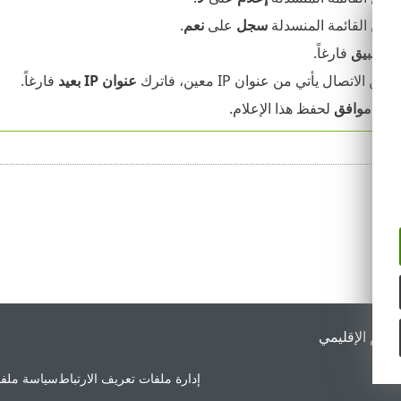
عيين القائمة المنسدلة
سجل
على
نعم
.
التطبيق
فارغاً.
يكن الاتصال يأتي من عنوان IP معين، فاترك
عنوان IP بعيد
فارغاً.
 فوق
موافق
لحفظ هذا الإعلام.
لدعم الإقليمي
إدارة ملفات تعريف الارتباط
سياسة ملفا