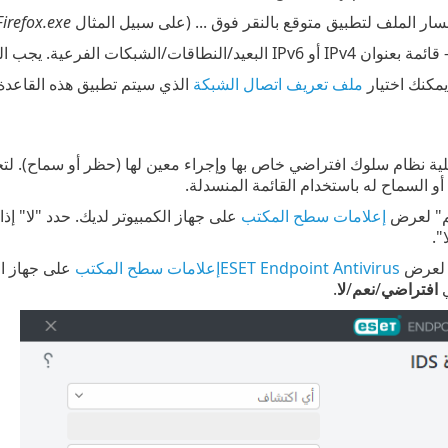
ار الملف لتطبيق متوقع بالنقر فوق ... (على سبيل المثال
Firefox.exe
ة بعنوان IPv4 أو IPv6 البعيد/النطاقات/الشبكات الفرعية. يجب الفصل بين العناوين المتعددة بفاصلة.
كنك اختيار
ملف تعريف اتصال الشبكة
الذي سيتم تطبيق هذه القاعدة 
أو السماح له باستخدام القائمة المنسدلة.
م" لعرض
إعلامات سطح المكتب
على جهاز الكمبيوتر لديك. حدد "لا" إذ
".
عرض
ESET Endpoint Antivirusإعلامات سطح المكتب
على جهاز ال
ي
افتراضي
/
نعم
/
لا
.