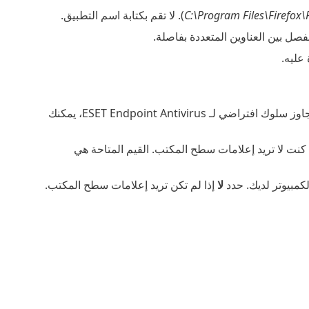
C:\Program Files\Firefox\
). لا تقم بكتابة اسم التطبيق.
عليه.
- - لكل عملية نظام سلوك افتراضي خاص بها وإجراء معين لها (حظر أو سماح). لتجاوز سلوك افتراضي لـ ESET Endpoint Antivirus، يمكنك
ا كنت لا تريد إعلامات سطح المكتب. القيم المتاحة هي
كمبيوتر لديك. حدد
لا
إذا لم تكن تريد إعلامات سطح المكتب.