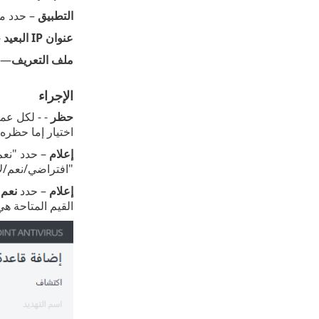
التطبيق
– حدد مس
عنوان IP البعيد
- قائم
ملف التعريف
—يم
الإجراء
حظر
اختيار إما حظره 
إعلام
– حدد "نع
"افتراضي/نعم/لا
إعلام
– حدد
نعم
ل
القيم المتاحة ه