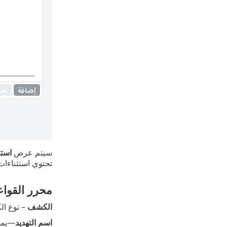
سيتم عرض
استث
تحتوي استثناءات IDS على قواعد السماح فقط ويتم تقييمها من خلال قواعد
محرر القواع
الكشف
– نوع ا
اسم التهديد
—يمكن