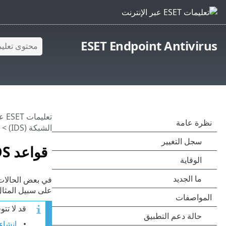
ESET Endpoint Antivirus
تعليمات ESET عبر الإنترنت
الشبكة (IDS)
> قو
قواعد IDS
في بعض الحالا
على سبيل المثال، ي
قد لا تتوفر مقالا
إنشاء قواعد IDS على محطات 