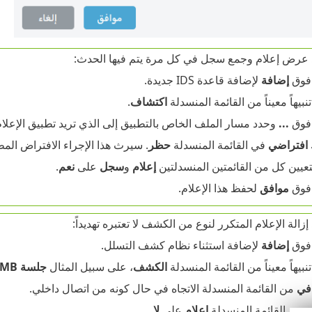
 عرض إعلام وجمع سجل في كل مرة يتم فيها الحدث:
 فوق
إضافة
لإضافة قاعدة IDS جديدة.
تنبيهاً معيناً من القائمة المنسدلة
اكتشاف
.
 فوق
...
وحدد مسار الملف الخاص بالتطبيق إلى الذي تريد تطبيق الإعلام
افتراضي
في القائمة المنسدلة
حظر
. سيرث هذا الإجراء الافتراض المطبق من قبل ivirus
عيين كل من القائمتين المنسدلتين
إعلام
و
سجل
على
نعم
.
 فوق
موافق
لحفظ هذا الإعلام.
إزالة الإعلام المتكرر لنوع من الكشف لا تعتبره تهديداً:
 فوق
إضافة
لإضافة استثناء نظام كشف التسلل.
تنبيهاً معيناً من القائمة المنسدلة
الكشف
، على سبيل المثال
جلسة SMB بدون ملحقات الأمان
في
من القائمة المنسدلة الاتجاه في حال كونه من اتصال داخلي.
عيين القائمة المنسدلة
إعلام
على
لا
.