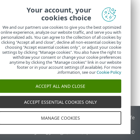
Your account, your
قم بت
cookies choice
اترك
We and our partners use cookies to give you the best optimized
إذا لم 
online experience, analyze our website traffic, and serve you with
personalized ads. You can agree to the collection of all cookies by
انقر
clicking "Accept all and close", decline all non-essential cookies by
choosing "Accept essential cookies only", or adjust your cookie
settings by clicking "Manage cookies". You also have the right to
withdraw your consent or change your cookie preferences
anytime by clicking the "Manage cookies" link in our website
footer or in your account settings (if available). For more
.
information, see our
Cookie Policy
ACCEPT ALL AND CLOSE
ACCEPT ESSENTIAL COOKIES ONLY
End of Life
قاعدة معارف ESET
منتدى ESET
ESET Status Portal
ا
MANAGE COOKIES
© 1992 - 2026 ESET, spol. s r.o.‎ - جميع الحقوق محفوظة.