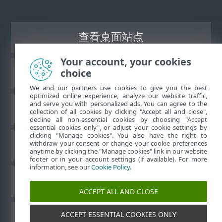
查看桌面站点
Your account, your cookies
choice
ESET 知识库
We and our partners use cookies to give you the best
optimized online experience, analyze our website traffic,
and serve you with personalized ads. You can agree to the
ESET 论坛
collection of all cookies by clicking "Accept all and close",
decline all non-essential cookies by choosing "Accept
essential cookies only", or adjust your cookie settings by
clicking "Manage cookies". You also have the right to
withdraw your consent or change your cookie preferences
区域支持
anytime by clicking the "Manage cookies" link in our website
footer or in your account settings (if available). For more
information, see our
Cookie Policy
.
管理 Cookie
ACCEPT ALL AND CLOSE
ACCEPT ESSENTIAL COOKIES ONLY
ESET 用户指南