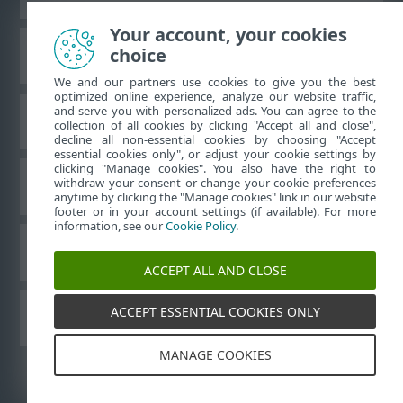
Your account, your cookies
choice
ESET 知识库
We and our partners use cookies to give you the best
optimized online experience, analyze our website traffic,
and serve you with personalized ads. You can agree to the
ESET 论坛
collection of all cookies by clicking "Accept all and close",
decline all non-essential cookies by choosing "Accept
essential cookies only", or adjust your cookie settings by
clicking "Manage cookies". You also have the right to
withdraw your consent or change your cookie preferences
区域支持
anytime by clicking the "Manage cookies" link in our website
footer or in your account settings (if available). For more
information, see our
Cookie Policy
.
管理 Cookie
ACCEPT ALL AND CLOSE
ACCEPT ESSENTIAL COOKIES ONLY
ESET 用户指南
MANAGE COOKIES
©
1992-2026
ESET, spol. s r.o. - 保留所有权利。