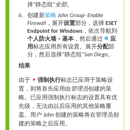
择“静态组”
全部
。
创建新
策略
John Group- Enable
Firewall
，展开
设置
部分，选择
ESET
Endpoint for Windows
，依次导航到
个人防火墙
>
基本
，然后通过
应
用
标志应用所有设置。展开
分配
部
分，然后选择“静态组”
San Diego
。
结果
由于
强制执行
标志已应用于策略设
置，则将首先应用由
管理员
创建的策
略。已应用强制执行标志的设置具有优
先级，无法由以后应用的其他策略覆
盖。用户
John
创建的策略将在管理员创
建的策略之后应用。