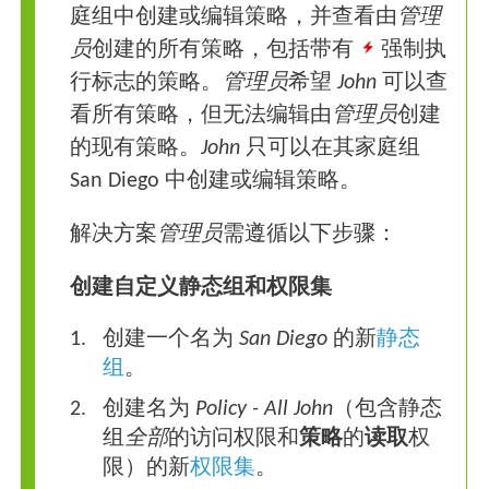
庭组中创建或编辑策略，并查看由
管理
员
创建的所有策略，包括带有
强制执
行标志的策略。
管理员
希望
John
可以查
看所有策略，但无法编辑由
管理员
创建
的现有策略。
John
只可以在其家庭组
San Diego 中创建或编辑策略。
解决方案
管理员
需遵循以下步骤：
创建自定义静态组和权限集
创建一个名为
San Diego
的新
静态
组
。
创建名为
Policy - All John
（包含静态
组
全部
的访问权限和
策略
的
读取
权
限）的新
权限集
。