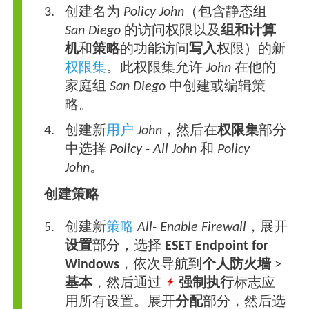
创建名为
Policy John
（包含静态组
San Diego
的访问权限以及
组和计算
机
和
策略
的功能访问
写入
权限）的新
权限集
。此权限集允许
John
在他的
家庭组
San Diego
中创建或编辑策
略。
创建新
用户
John
，然后在
权限集
部分
中选择
Policy - All John
和
Policy
John
。
创建策略
创建新
策略
All- Enable Firewall
，展开
设置
部分，选择
ESET Endpoint for
Windows
，依次导航到
个人防火墙
>
基本
，然后通过
强制执行
标志应
用所有设置。展开
分配
部分，然后选