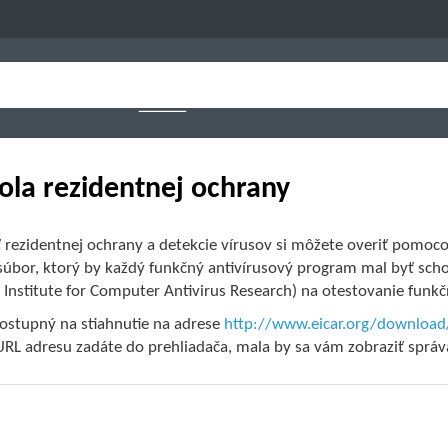
ola rezidentnej ochrany
 rezidentnej ochrany a detekcie vírusov si môžete overiť pomoco
 súbor, ktorý by každý funkčný antivírusový program mal byť sc
 Institute for Computer Antivirus Research) na otestovanie funk
dostupný na stiahnutie na adrese
http://www.eicar.org/download
URL adresu zadáte do prehliadača, mala by sa vám zobraziť správ