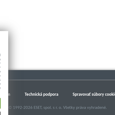
d
h
y
y
e
o
s
e
e
Fórum
Technická podpora
Spravovať súbory cooki
©
1992-2026
ESET, spol. s r. o. Všetky práva vyhradené.