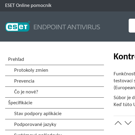
ESET Online pomocník
Kontr
Funkčnosť
testovací
(European
Súbor je 
Keď túto 