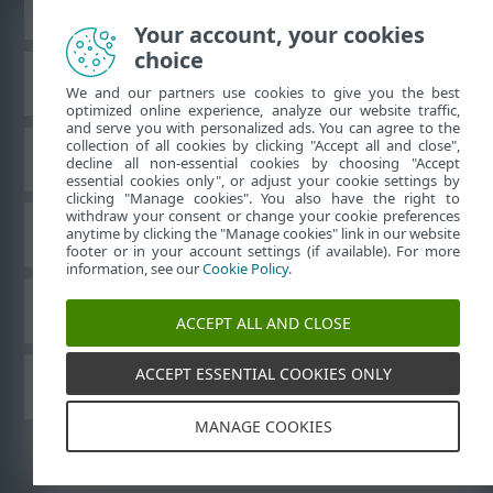
Zobraziť stránku ako na počítači
Your account, your cookies
choice
Databáza znalostí ESET
We and our partners use cookies to give you the best
optimized online experience, analyze our website traffic,
and serve you with personalized ads. You can agree to the
collection of all cookies by clicking "Accept all and close",
ESET Fórum
decline all non-essential cookies by choosing "Accept
essential cookies only", or adjust your cookie settings by
clicking "Manage cookies". You also have the right to
withdraw your consent or change your cookie preferences
Technická podpora
anytime by clicking the "Manage cookies" link in our website
footer or in your account settings (if available). For more
information, see our
Cookie Policy
.
Spravovať súbory cookie
ACCEPT ALL AND CLOSE
ACCEPT ESSENTIAL COOKIES ONLY
Používateľské príručky ESET
MANAGE COOKIES
©
1992-2026
ESET, spol. s r. o. Všetky práva vyhradené.