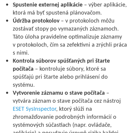
Spustenie externej aplikácie
– výber aplikácie,
ktorá má byť spustená plánovačom.
Údržba protokolov
– v protokoloch môžu
zostávať stopy po vymazaných záznamoch.
Táto úloha pravidelne optimalizuje záznamy
v protokoloch, čím sa zefektívni a zrýchli práca
s nimi.
Kontrola súborov spúšťaných pri štarte
počítača
– kontroluje súbory, ktoré sa
spúšťajú pri štarte alebo prihlásení do
systému.
Vytvorenie záznamu o stave počítača
–
vytvára záznam o stave počítača cez nástroj
ESET SysInspector
, ktorý slúži na
zhromažďovanie podrobných informácií o
systémových súčastiach (napr. ovládače,