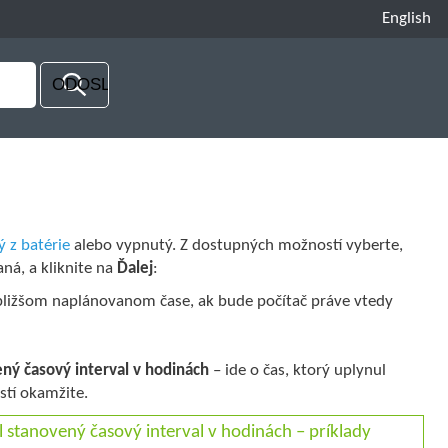
English
ý z batérie
alebo vypnutý. Z dostupných možností vyberte,
ná, a kliknite na
Ďalej
:
jbližšom naplánovanom čase, ak bude počítač práve vtedy
ný časový interval v hodinách
– ide o čas, ktorý uplynul
stí okamžite.
stanovený časový interval v hodinách – príklady