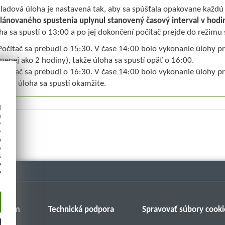
kladová úloha je nastavená tak, aby sa spúšťala opakovane každ
lánovaného spustenia uplynul stanovený časový interval v hodi
ha sa spustí o 13:00 a po jej dokončení počítač prejde do režimu
Počítač sa prebudí o 15:30. V čase 14:00 bolo vykonanie úlohy p
menej ako 2 hodiny), takže úloha sa spustí opäť o 16:00.
Počítač sa prebudí o 16:30. V čase 14:00 bolo vykonanie úlohy p
takže úloha sa spustí okamžite.
d
h
y
y
e
o
s
e
e
Fórum
Technická podpora
Spravovať súbory cooki