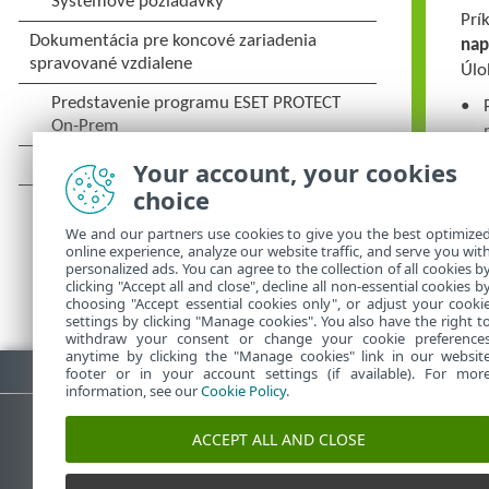
Prí
nap
Úlo
Your account, your cookies
choice
We and our partners use cookies to give you the best optimize
online experience, analyze our website traffic, and serve you wit
personalized ads. You can agree to the collection of all cookies b
clicking "Accept all and close", decline all non-essential cookies b
choosing "Accept essential cookies only", or adjust your cooki
settings by clicking "Manage cookies". You also have the right t
withdraw your consent or change your cookie preference
anytime by clicking the "Manage cookies" link in our websit
Stiahnuť PDF
footer or in your account settings (if available). For mor
information, see our
Cookie Policy
.
ACCEPT ALL AND CLOSE
Databáza znalostí ESET
ESET 