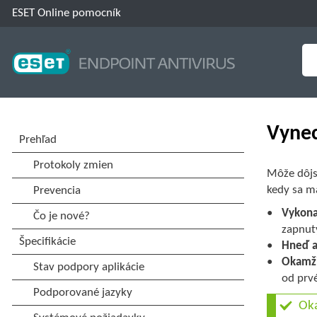
ESET Online pomocník
Vyne
Môže dôjs
kedy sa m
Vykona
zapnut
Hneď a
Okamži
od prvé
Oka