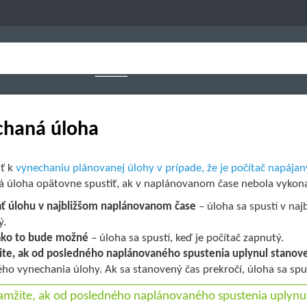
chaná úloha
ť k
vynechaniu plánovanej úlohy v prípade, že je počítač napájan
á úloha opätovne spustiť, ak v naplánovanom čase nebola vykona
ť úlohu v najbližšom naplánovanom čase
– úloha sa spustí v na
ý.
ko to bude možné
– úloha sa spustí, keď je počítač zapnutý.
te, ak od posledného naplánovaného spustenia uplynul stanove
ho vynechania úlohy. Ak sa stanovený čas prekročí, úloha sa spu
mžite, ak od posledného naplánovaného spustenia uplynul 